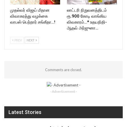
முதல்வர் விஜய் மீதான
லாட்டரி நிறுவனத்திடம்
விவாகரத்து வழக்கை
ரூ.900 கோடி வாங்கிய
வாபஸ் பெற்றார் சங்கீதா…!
விவகாரம்…* உதயநிதி-
ஆதவ் அர்ஜுனா…
PREV
NEXT
Comments are closed.
- Advertisement -
Latest Stories