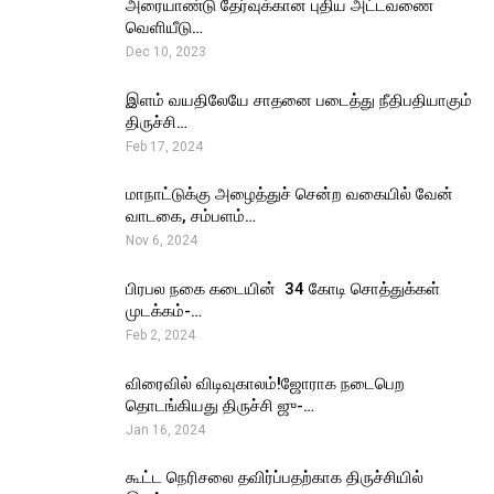
அரையாண்டு தேர்வுக்கான புதிய அட்டவணை
வெளியீடு…
Dec 10, 2023
இளம் வயதிலேயே சாதனை படைத்து நீதிபதியாகும்
திருச்சி…
Feb 17, 2024
மாநாட்டுக்கு அழைத்துச் சென்ற வகையில் வேன்
வாடகை, சம்பளம்…
Nov 6, 2024
பிரபல நகை கடையின் ₹ 34 கோடி சொத்துக்கள்
முடக்கம்-…
Feb 2, 2024
விரைவில் விடிவுகாலம்!ஜோராக நடைபெற
தொடங்கியது திருச்சி ஜு-…
Jan 16, 2024
கூட்ட நெரிசலை தவிர்ப்பதற்காக திருச்சியில்