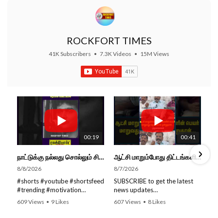
ROCKFORT TIMES
41K Subscribers
•
7.3K Videos
•
15M Views
00:19
00:41
நாட்டுக்கு நல்லது சொல்லும் சிறப்பான மேடைப்பேச்சு... #shorts #subscribe #video
ஆட்சி மாறும்போது திட்டங்களின் பெயர் மாறுவது வழக்கமான ஒன்று தான்... திருமாவளவன்
8/8/2026
8/7/2026
#shorts #youtube #shortsfeed
SUBSCRIBE to get the latest
#trending #motivation
news updates
#nowtrending #subscribe
ROCKFORT TIMES for NEW
609 Views
•
9 Likes
607 Views
•
8 Likes
#speech #motivationspeech
VIDEOS EVERY DAY and make
•
0 Comments
•
0 Comments
#tamil #tamilspeech #viral
sure to enable Push