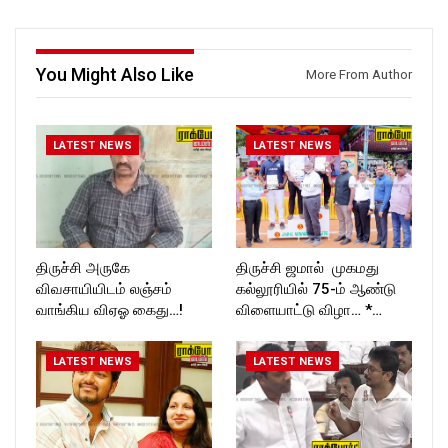
https://www.instagram.com/ro
T_TIMES
ckforttimes/
Follow us on:
https://twitter.com/ROCKFOR
You Might Also Like
More From Author
T_TIMESC
LATEST NEWS
LATEST NEWS
திருச்சி அருகே
திருச்சி ஜமால் முகமது
விவசாயியிடம் லஞ்சம்
கல்லூரியில் 75-ம் ஆண்டு
வாங்கிய விஏஓ கைது…!
விளையாட்டு விழா… *…
LATEST NEWS
LATEST NEWS