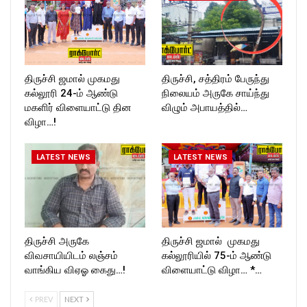
திருச்சி ஜமால் முகமது
திருச்சி, சத்திரம் பேருந்து
கல்லூரி 24-ம் ஆண்டு
நிலையம் அருகே சாய்ந்து
மகளிர் விளையாட்டு தின
விழும் அபாயத்தில்…
விழா…!
LATEST NEWS
LATEST NEWS
திருச்சி அருகே
திருச்சி ஜமால் முகமது
விவசாயியிடம் லஞ்சம்
கல்லூரியில் 75-ம் ஆண்டு
வாங்கிய விஏஓ கைது…!
விளையாட்டு விழா… *…
PREV
NEXT