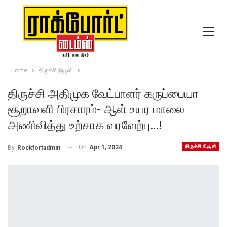
Home
திருச்சி நியூஸ்
திருச்சி அதிமுக வேட்பாளர் கருப்பையா
சூறாவளி பிரசாரம்- ஆள் உயர மாலை
அணிவித்து உற்சாக வரவேற்பு…!
திருச்சி நியூஸ்
On
Apr 1, 2024
By
Rockfortadmin