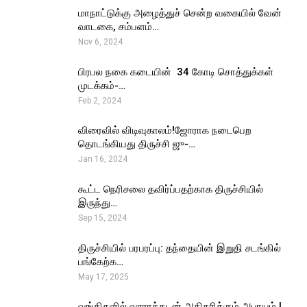
மாநாட்டுக்கு அழைத்துச் சென்ற வகையில் வேன்
வாடகை, சம்பளம்…
Nov 6, 2024
பிரபல நகை கடையின் ₹ 34 கோடி சொத்துக்கள்
முடக்கம்-…
Feb 2, 2024
விரைவில் விடிவுகாலம்!ஜோராக நடைபெற
தொடங்கியது திருச்சி ஜு-…
Jan 16, 2024
கூட்ட நெரிசலை தவிர்ப்பதற்காக திருச்சியில்
இருந்து…
Sep 15, 2024
திருச்சியில் பரபரப்பு: தந்தையின் இறுதி சடங்கில்
பங்கேற்க…
May 17, 2025
வங்கிகளில் வாராக்கடன் அதிகரிக்கும் அபாயம் !