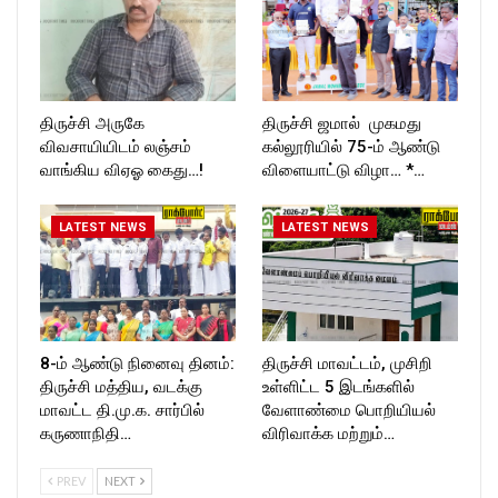
திருச்சி அருகே
திருச்சி ஜமால் முகமது
விவசாயியிடம் லஞ்சம்
கல்லூரியில் 75-ம் ஆண்டு
வாங்கிய விஏஓ கைது…!
விளையாட்டு விழா… *…
LATEST NEWS
LATEST NEWS
8-ம் ஆண்டு நினைவு தினம்:
திருச்சி மாவட்டம், முசிறி
திருச்சி மத்திய, வடக்கு
உள்ளிட்ட 5 இடங்களில்
மாவட்ட தி.மு.க. சார்பில்
வேளாண்மை பொறியியல்
கருணாநிதி…
விரிவாக்க மற்றும்…
PREV
NEXT