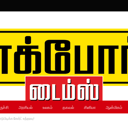
ருச்சி
அரசியல்
உலகம்
தகவல்
சினிமா
ஆன்மிகம்
டுபிடிக்க கோர்ட் உத்தரவு!