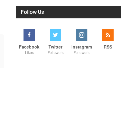
Follow Us
Facebook
Twitter
Instagram
RSS
Likes
Followers
Followers
01:44:44
00:42
🔴 LIVE: குடியரசுத் தலைவர், தமிழ்நாடு முதலமைச்சர் பதக்கங்கள் வழங்கும் விழா! #live #video #cm #vijay
நாட்டுக்கு நல்லது சொல்லும் சிறப்பான மேடைப் பேச்சு #shorts #youtube #subscribe#motivation#speech
8/1/2026
7/31/2026
#vijay #tvk #cm #live #like
#shorts #youtube #shortsfeed
#viral #nowtrending #video
#trending #motivation