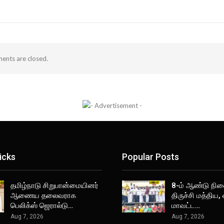
nts are closed.
icks
Popular Posts
தமிழ்நாடு சிறுபான்மையினர்
8-ம் ஆண்டு நின
ஆணைய தலைவராக
திருச்சி மத்திய,
பெலிக்ஸ் ஜெரால்டு…
மாவட்ட…
Aug 7, 2026
Aug 7, 2026