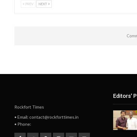
PREV
NEXT
Comme
Editors' P
Rockfort Times
• Email: contact@rockforttimes.in
• Phone: