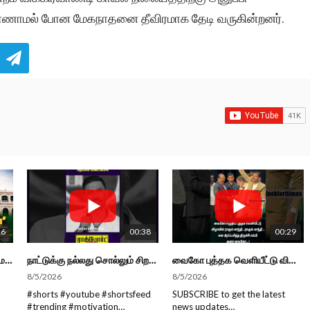
் காணாமல் போன மேகநாதனை தீவிரமாக தேடி வருகின்றனர்.
16
00:38
00:29
🔴 LIVEதமிழ்நாடு வேளாண்மை நிதிநிலை அறிக்கை - 2026-27 |TN Agriculture Budget #live #budget #video #cm
நாட்டுக்கு நல்லது சொல்லும் சிறப்பான மேடைப்பேச்சு... #shorts #subscribe #video
வைகோ புத்தக வெளியீட்டு விழாவில் ராகுல் காந்தி...ராகுல் காந்தி...என எம்பி துரை வைகோ... #shorts
8/5/2026
8/5/2026
#shorts #youtube #shortsfeed
SUBSCRIBE to get the latest
#trending #motivation
news updates