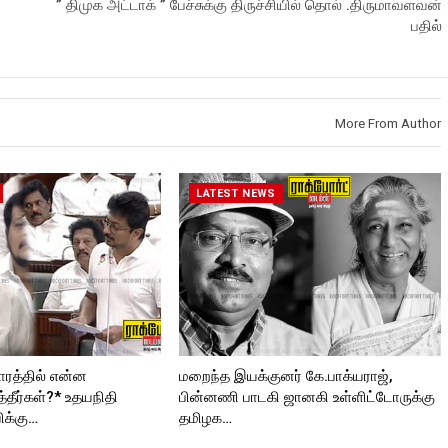
” திமுக அட்டாக் ” பேச்சுக்கு திருச்சியில் தொல் .திருமாவளவன்
//
https://www.youtube.com/@roc
Roc
Subscribe:
kforttimes
பதில்
https://www.youtube.com/@roc
Like us on:
kforttimes
https://www.facebook.com/Roc
roc
Like us on:
kforttimes
https://www.facebook.com/Roc
Follow us on:
kforttimes
https://www.instagram.com/roc
More From Author
ORT
Follow us on:
kforttimes/
https://www.instagram.com/roc
Follow us on:
kforttimes/
https://twitter.com/ROCKFORT
Follow us on:
_TIMESC
LATEST NEWS
https://twitter.com/ROCKFORT
_TIMESC
ரத்தில் என்ன
மறைந்த இயக்குனர் கே.பாக்யராஜ்,
்தீர்கள்?* உதயநிதி
பின்னணி பாடகி ஜானகி உள்ளிட்டோருக்கு
ிக்கு…
தமிழக…