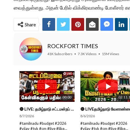
வைத்துள்ளது. அதன் பேரில் விக்கிரவாண்டி போலீசார
Share
ROCKFORT TIMES
41K Subscribers
•
7.3K Videos
•
15M Views
00:00
02:11:
🔴 LIVE: தமிழ்நாடு சட்டமன்றப் பேரவை கூட்டத்தொடர் - நிதிநிலை அறிக்கை மீது விவாதம் #live #budget #video
8/7/2026
8/6/2026
#tamilnadu #budget #2026
#tamilnadu #budget #2026
#vijay #tvk #cm #live #like
#vijay #tvk #cm #live #like