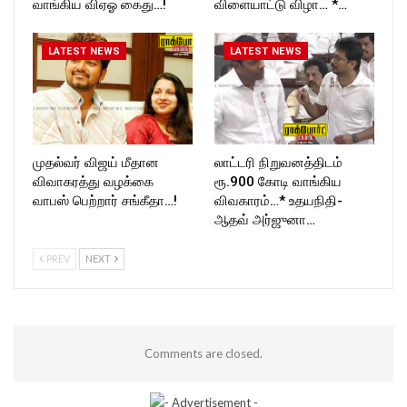
வாங்கிய விஏஓ கைது…!
விளையாட்டு விழா… *…
LATEST NEWS
LATEST NEWS
முதல்வர் விஜய் மீதான
லாட்டரி நிறுவனத்திடம்
விவாகரத்து வழக்கை
ரூ.900 கோடி வாங்கிய
வாபஸ் பெற்றார் சங்கீதா…!
விவகாரம்…* உதயநிதி-
ஆதவ் அர்ஜுனா…
PREV
NEXT
Comments are closed.