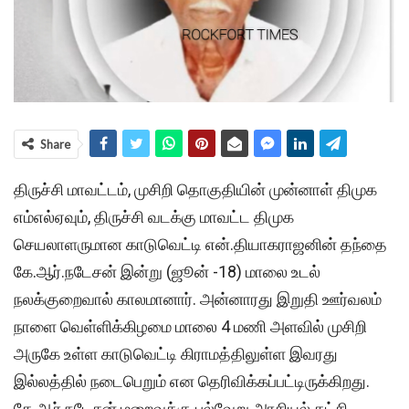
Share
திருச்சி மாவட்டம், முசிறி தொகுதியின் முன்னாள் திமுக
எம்எல்ஏவும், திருச்சி வடக்கு மாவட்ட திமுக
செயலாளருமான காடுவெட்டி என்.தியாகராஜனின் தந்தை
கே.ஆர்.நடேசன் இன்று (ஜூன் -18) மாலை உடல்
நலக்குறைவால் காலமானார். அன்னாரது இறுதி ஊர்வலம்
நாளை வெள்ளிக்கிழமை மாலை 4 மணி அளவில் முசிறி
அருகே உள்ள காடுவெட்டி கிராமத்திலுள்ள இவரது
இல்லத்தில் நடைபெறும் என தெரிவிக்கப்பட்டிருக்கிறது.
கே.ஆர்.நடேசன் மறைவுக்கு பல்வேறு அரசியல் கட்சி