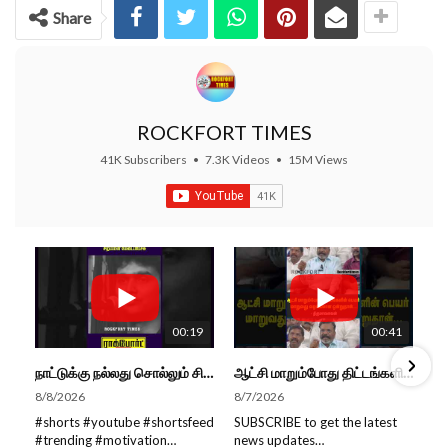
Share
ROCKFORT TIMES
41K Subscribers
•
7.3K Videos
•
15M Views
00:19
00:41
நாட்டுக்கு நல்லது சொல்லும் சிறப்பான மேடைப்பேச்சு... #shorts #subscribe #video
ஆட்சி மாறும்போது திட்டங்களின் பெயர் மாறுவது வழக்கமான ஒன்று தான்... திருமாவளவன்
8/8/2026
8/7/2026
#shorts #youtube #shortsfeed
SUBSCRIBE to get the latest
#trending #motivation
news updates