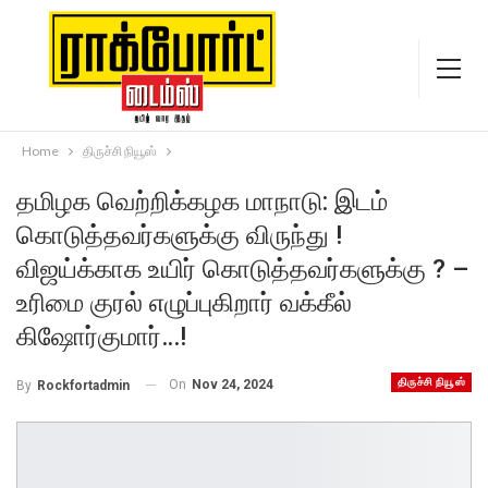
Home
திருச்சி நியூஸ்
தமிழக வெற்றிக்கழக மாநாடு: இடம்
கொடுத்தவர்களுக்கு விருந்து !
விஜய்க்காக உயிர் கொடுத்தவர்களுக்கு ? –
உரிமை குரல் எழுப்புகிறார் வக்கீல்
கிஷோர்குமார்…!
திருச்சி நியூஸ்
On
Nov 24, 2024
By
Rockfortadmin