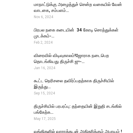
மாநாட்டுக்கு அழைத்துச் சென்ற வகையில் வேன்
வாடகை, சம்பளம்…
Nov 6, 2024
பிரபல நகை கடையின் ₹ 34 கோடி சொத்துக்கள்
முடக்கம்-…
Feb 2, 2024
விரைவில் விடிவுகாலம்!ஜோராக நடைபெற
தொடங்கியது திருச்சி ஜு-…
Jan 16, 2024
கூட்ட நெரிசலை தவிர்ப்பதற்காக திருச்சியில்
இருந்து…
Sep 15, 2024
திருச்சியில் பரபரப்பு: தந்தையின் இறுதி சடங்கில்
பங்கேற்க…
May 17, 2025
வங்கிகளில் வாராக்கடன் அதிகரிக்கும் அபாயம் !