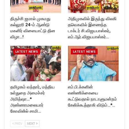
திருச்சி ஜமால் முகமது
அதிமுகவில் இருந்து விலகி
கல்லூரி 24-ம் ஆண்டு
தவெகவில் இணைந்த
மகளிர் விளையாட்டு தின
டாக்டர் சி.விஜயபாஸ்கர்,
விழா…!
எம்.ஆர்.விஜயபாஸ்கர்…
LATEST NEWS
LATEST NEWS
தமிழகம் வந்தார், மத்திய
எம்.பி.க்களின்
உள்துறை அமைச்சர்
எண்ணிக்கையை
அமித்ஷா…*
கூட்டுவதால் நாடாளுமன்றம்
அண்ணாமலையார்
கேலிக்கூத்தாகி விடும்…*…
கோவிலில் சாமி…
PREV
NEXT