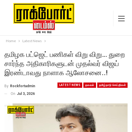
Home
Latest News
தமிழக பட்ஜெட் பணிகள் விறு விறு… துறை
சார்ந்த அதிகாரிகளுடன் முதல்வர் விஜய்
இரண்டாவது நாளாக ஆலோசனை..!
LATEST NEWS
தகவல்
தமிழ்நாடு செய்திகள்
By
Rockfortadmin
On
Jul 3, 2026