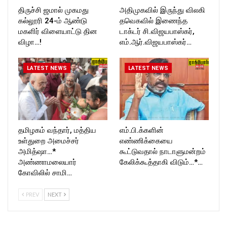
திருச்சி ஜமால் முகமது
அதிமுகவில் இருந்து விலகி
கல்லூரி 24-ம் ஆண்டு
தவெகவில் இணைந்த
மகளிர் விளையாட்டு தின
டாக்டர் சி.விஜயபாஸ்கர்,
விழா…!
எம்.ஆர்.விஜயபாஸ்கர்…
LATEST NEWS
LATEST NEWS
தமிழகம் வந்தார், மத்திய
எம்.பி.க்களின்
உள்துறை அமைச்சர்
எண்ணிக்கையை
அமித்ஷா…*
கூட்டுவதால் நாடாளுமன்றம்
அண்ணாமலையார்
கேலிக்கூத்தாகி விடும்…*…
கோவிலில் சாமி…
PREV
NEXT