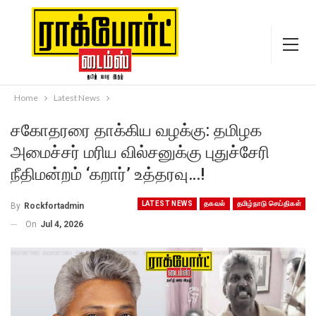
Home
Latest News
சகோதரரை தாக்கிய வழக்கு: தமிழக
அமைச்சர் மரிய வில்சனுக்கு புதுச்சேரி
நீதிமன்றம் ‘கறார்’ உத்தரவு…!
LATEST NEWS
தகவல்
தமிழ்நாடு செய்திகள்
By
Rockfortadmin
On
Jul 4, 2026