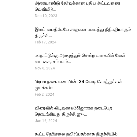
அரையாண்டு தேர்வுக்கான புதிய அட்டவணை
வெளியீடு…
Dec 10, 2023
இளம் வயதிலேயே சாதனை படைத்து நீதிபதியாகும்
திருச்சி…
Feb 17, 2024
மாநாட்டுக்கு அழைத்துச் சென்ற வகையில் வேன்
வாடகை, சம்பளம்…
Nov 6, 2024
பிரபல நகை கடையின் ₹ 34 கோடி சொத்துக்கள்
முடக்கம்-…
Feb 2, 2024
விரைவில் விடிவுகாலம்!ஜோராக நடைபெற
தொடங்கியது திருச்சி ஜு-…
Jan 16, 2024
கூட்ட நெரிசலை தவிர்ப்பதற்காக திருச்சியில்