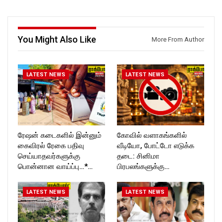
https://www.facebook.com/R
ckforttimes/
ockforttimes
Follow us on:
Follow us on:
https://twitter.com/ROCKFOR
https://www.instagram.com/ro
T_TIMES
You Might Also Like
More From Author
ckforttimes/
Follow us on:
https://twitter.com/ROCKFOR
T_TIMESC
LATEST NEWS
LATEST NEWS
ரேஷன் கடைகளில் இன்னும்
கோவில் வளாகங்களில்
கைவிரல் ரேகை பதிவு
வீடியோ, போட்டோ எடுக்க
செய்யாதவர்களுக்கு
தடை: சினிமா
பொன்னான வாய்ப்பு…*…
பிரபலங்களுக்கு…
LATEST NEWS
LATEST NEWS