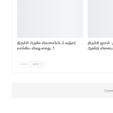
திருச்சி அருகே விவசாயியிடம் லஞ்சம்
திருச்சி ஜமால் 
வாங்கிய விஏஓ கைது…!
ஆண்டு விளையா
PREV
NEXT
Comme