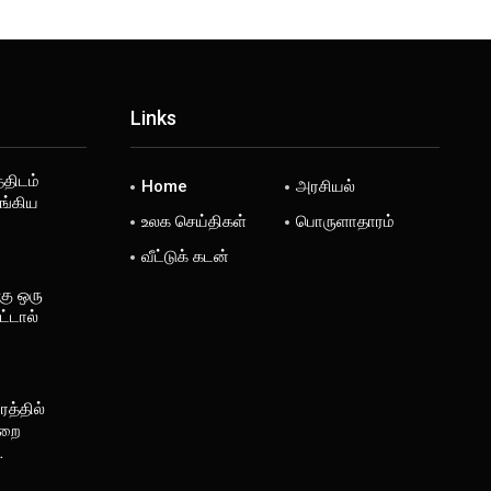
Links
்திடம்
Home
அரசியல்
ங்கிய
உலக செய்திகள்
பொருளாதாரம்
வீட்டுக் கடன்
கு ஒரு
்டால்
த்தில்
ுறை
…