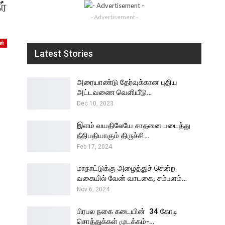
ர்
- Advertisement -
ஸ்
Latest Stories
அரையாண்டு தேர்வுக்கான புதிய
அட்டவணை வெளியீடு…
Dec 10, 2023
இளம் வயதிலேயே சாதனை படைத்து
நீதிபதியாகும் திருச்சி…
Feb 17, 2024
மாநாட்டுக்கு அழைத்துச் சென்ற
வகையில் வேன் வாடகை, சம்பளம்…
Nov 6, 2024
பிரபல நகை கடையின் ₹ 34 கோடி
சொத்துக்கள் முடக்கம்-…