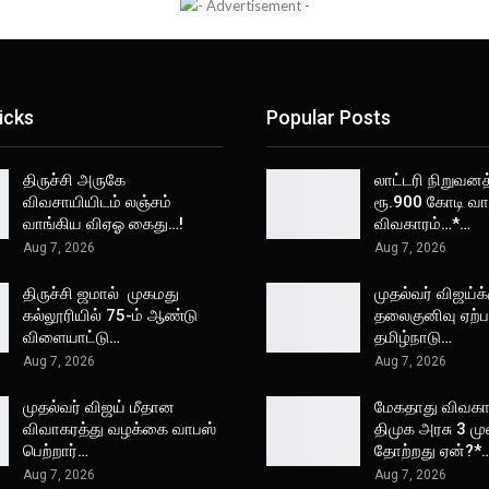
icks
Popular Posts
திருச்சி அருகே
லாட்டரி நிறுவனத
விவசாயியிடம் லஞ்சம்
ரூ.900 கோடி வா
வாங்கிய விஏஓ கைது…!
விவகாரம்…*…
Aug 7, 2026
Aug 7, 2026
திருச்சி ஜமால் முகமது
முதல்வர் விஜய்க்
கல்லூரியில் 75-ம் ஆண்டு
தலைகுனிவு ஏற்பட
விளையாட்டு…
தமிழ்நாடு…
Aug 7, 2026
Aug 7, 2026
முதல்வர் விஜய் மீதான
மேகதாது விவகார
விவாகரத்து வழக்கை வாபஸ்
திமுக அரசு 3 ம
பெற்றார்…
தோற்றது ஏன்?*
Aug 7, 2026
Aug 7, 2026