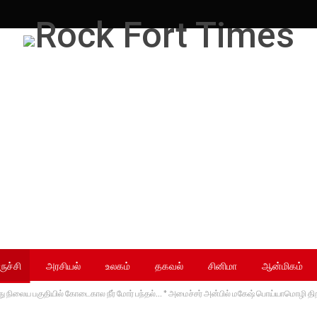
ருச்சி
அரசியல்
உலகம்
தகவல்
சினிமா
ஆன்மிகம்
ேருந்து நிலைய பகுதியில் கோடைகால நீர் மோர் பந்தல்… * அமைச்சர் அன்பில் மகேஷ் பொய்யாமொழி தி