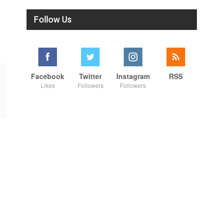
Follow Us
Facebook
Twitter
Instagram
RSS
Likes
Followers
Followers
01:00
00:34
நாட்டுக்கு நல்லது சொல்லும் சிறப்பான மேடைப்பேச்சு... #shorts #subscribe #video
உதயநிதி ஸ்டாலின் கைது செய்யப்பட்டு போலீஸ் வாகனத்தில் அழைத்து செல்லப்பட்ட காட்சி..!#shorts #subscribe
8/4/2026
8/4/2026
#shorts #youtube #shortsfeed
SUBSCRIBE to get the latest