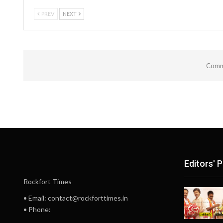
PREV
NEXT
Comme
Editors' P
Rockfort Times
• Email: contact@rockforttimes.in
• Phone: