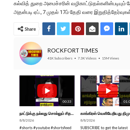
கல்வித் துறை அமைச்சரின் வழிகாட்டுதல்களின்படியும் த
அதன்படி ஏப்., 7 முதல் 17ம் தேதி வரை இறுதித்தேர்வுகள
Share
ROCKFORT TIMES
41K Subscribers
•
7.3K Videos
•
15M Views
00:33
01:
நாட்டுக்கு நல்லது சொல்லும் சிறப்பான மேடைப்பேச்சு... #shorts #subscribe #video
8/8/2026
8/8/2026
#shorts #youtube #shortsfeed
SUBSCRIBE to get the latest