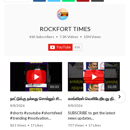
ROCKFORT TIMES
41K Subscribers
•
7.3K Videos
•
15M Views
00:33
01:05
நாட்டுக்கு நல்லது சொல்லும் சிறப்பான மேடைப்பேச்சு... #shorts #subscribe #video
காங்கிரஸ் வெளியேறியது திமுகவுக்கு சந்தோசம் தான்... - அமைச்சர் அருண்ராஜ்
8/8/2026
8/8/2026
#shorts #youtube #shortsfeed
SUBSCRIBE to get the latest
#trending #motivation
news updates
#nowtrending #subscribe
ROCKFORT TIMES for NEW
821 Views
•
17 Likes
757 Views
•
17 Likes
#speech #motivationspeech
VIDEOS EVERY DAY and make
•
0 Comments
•
0 Comments