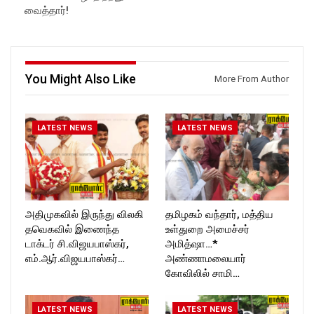
வைத்தார்!
Follow us on:
https://twitter.com/ROCKFOR
https://www.instagram.com/ro
T_TIMES
ckforttimes/
Follow us on:
https://twitter.com/ROCKFOR
T_TIMESC
You Might Also Like
More From Author
LATEST NEWS
LATEST NEWS
அதிமுகவில் இருந்து விலகி
தமிழகம் வந்தார், மத்திய
தவெகவில் இணைந்த
உள்துறை அமைச்சர்
டாக்டர் சி.விஜயபாஸ்கர்,
அமித்ஷா…*
எம்.ஆர்.விஜயபாஸ்கர்…
அண்ணாமலையார்
கோவிலில் சாமி…
LATEST NEWS
LATEST NEWS