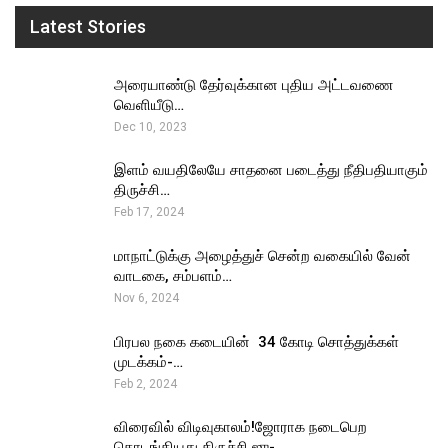
Latest Stories
அரையாண்டு தேர்வுக்கான புதிய அட்டவணை
வெளியீடு…
Dec 10, 2023
இளம் வயதிலேயே சாதனை படைத்து நீதிபதியாகும்
திருச்சி…
Feb 17, 2024
மாநாட்டுக்கு அழைத்துச் சென்ற வகையில் வேன்
வாடகை, சம்பளம்…
Nov 6, 2024
பிரபல நகை கடையின் ₹ 34 கோடி சொத்துக்கள்
முடக்கம்-…
Feb 2, 2024
விரைவில் விடிவுகாலம்!ஜோராக நடைபெற
தொடங்கியது திருச்சி ஜு-…