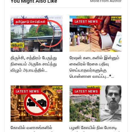
You Might Also Like
Follow us on:
More From Author
https://twitter.com/ROCKFOR
T_TIMESC
தமிழ்நாடு செய்திகள்
LATEST NEWS
திருச்சி, சத்திரம் பேருந்து
ரேஷன் கடைகளில் இன்னும்
நிலையம் அருகே சாய்ந்து
கைவிரல் ரேகை பதிவு
விழும் அபாயத்தில்…
செய்யாதவர்களுக்கு
பொன்னான வாய்ப்பு…*…
LATEST NEWS
LATEST NEWS
கோவில் வளாகங்களில்
பழனி கோயில் நில மோசடி