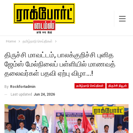
Home
தமிழ்நாடு செய்திகள்
திருச்சி மாவட்டம், பாலக்குறிச்சி புனித
ஜேம்ஸ் மேல்நிலைப் பள்ளியில் மாணவத்
தலைவர்கள் பதவி ஏற்பு விழா…!
தமிழ்நாடு செய்திகள்
திருச்சி நியூஸ்
By
Rockfortadmin
Last updated
Jun 24, 2026