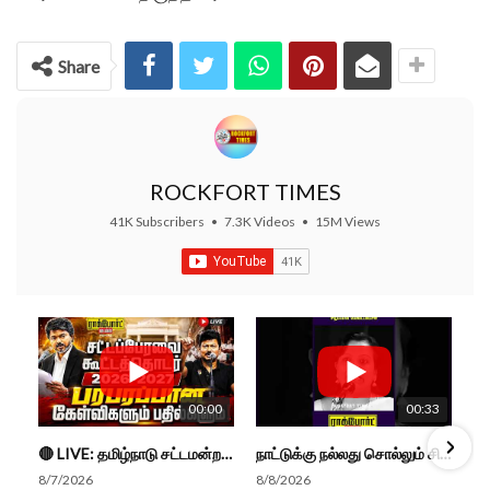
Share
ROCKFORT TIMES
41K Subscribers
•
7.3K Videos
•
15M Views
00:00
00:33
🔴 LIVE: தமிழ்நாடு சட்டமன்றப் பேரவை கூட்டத்தொடர் - நிதிநிலை அறிக்கை மீது விவாதம் #live #budget #video
நாட்டுக்கு நல்லது சொல்லும் சிறப்பான மேடைப்பேச்சு... #shorts #subscribe #video
8/7/2026
8/8/2026