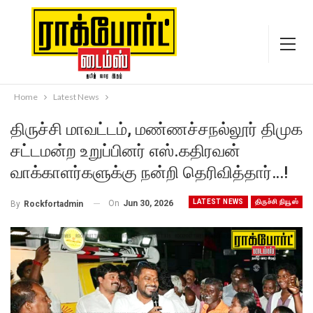
Home
Latest News
திருச்சி மாவட்டம், மண்ணச்சநல்லூர் திமுக
சட்டமன்ற உறுப்பினர் எஸ்.கதிரவன்
வாக்காளர்களுக்கு நன்றி தெரிவித்தார்…!
LATEST NEWS
திருச்சி நியூஸ்
On
Jun 30, 2026
By
Rockfortadmin