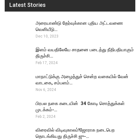
Latest Stories
அரையாண்டு தேர்வுக்கான புதிய அட்டவணை
வெளியீடு…
Dec 10, 2023
இளம் வயதிலேயே சாதனை படைத்து நீதிபதியாகும்
திருச்சி…
Feb 17, 2024
மாநாட்டுக்கு அழைத்துச் சென்ற வகையில் வேன்
வாடகை, சம்பளம்…
Nov 6, 2024
பிரபல நகை கடையின் ₹ 34 கோடி சொத்துக்கள்
முடக்கம்-…
Feb 2, 2024
விரைவில் விடிவுகாலம்!ஜோராக நடைபெற
தொடங்கியது திருச்சி ஜு-…