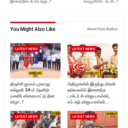
Subscribe:
https://www.facebook.com/R
இல்லத்தில் தீ விபத்து…!
கம்யூனிஸ்ட் கட்சி…!
https://www.youtube.com/@r
ockforttimes
ockforttimes
Follow us on:
Like us on:
https://www.instagram.com/ro
https://www.facebook.com/R
ckforttimes/
ockforttimes
Follow us on:
You Might Also Like
More From Author
Follow us on:
https://twitter.com/ROCKFOR
https://www.instagram.com/ro
T_TIMES
ckforttimes/
Follow us on:
LATEST NEWS
LATEST NEWS
https://twitter.com/ROCKFOR
T_TIMESC
திருச்சி ஜமால் முகமது
அதிமுகவில் இருந்து விலகி
கல்லூரி 24-ம் ஆண்டு
தவெகவில் இணைந்த
மகளிர் விளையாட்டு தின
டாக்டர் சி.விஜயபாஸ்கர்,
விழா…!
எம்.ஆர்.விஜயபாஸ்கர்…
LATEST NEWS
LATEST NEWS