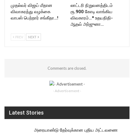
முதல்வர் விஜய் மீதான
லாட்டரி நிறுவனத்திடம்
விவாகரத்து வழக்கை
ரூ.900 கோடி வாங்கிய
வாபஸ் பெற்றார் சங்கீதா…!
விவகாரம்…* உதயநிதி-
ஆதவ் அர்ஜுனா…
PREV
NEXT
Comments are closed.
- Advertisement -
Latest Stories
அரையாண்டு தேர்வுக்கான புதிய அட்டவணை