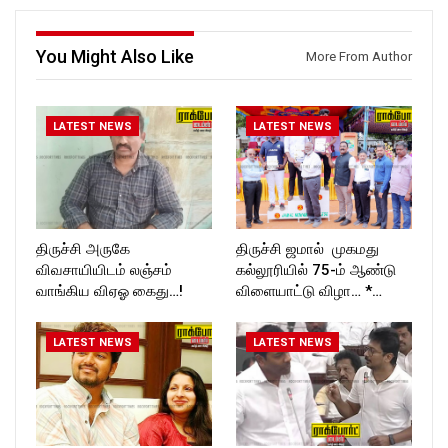
T_TIMES
You Might Also Like
More From Author
LATEST NEWS
LATEST NEWS
திருச்சி அருகே
திருச்சி ஜமால் முகமது
விவசாயியிடம் லஞ்சம்
கல்லூரியில் 75-ம் ஆண்டு
வாங்கிய விஏஓ கைது…!
விளையாட்டு விழா… *…
LATEST NEWS
LATEST NEWS