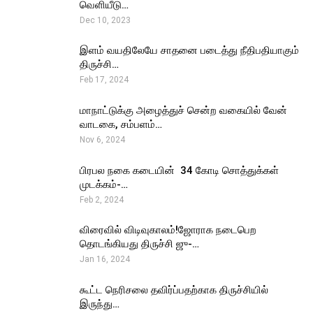
வெளியீடு…
Dec 10, 2023
இளம் வயதிலேயே சாதனை படைத்து நீதிபதியாகும்
திருச்சி…
Feb 17, 2024
மாநாட்டுக்கு அழைத்துச் சென்ற வகையில் வேன்
வாடகை, சம்பளம்…
Nov 6, 2024
பிரபல நகை கடையின் ₹ 34 கோடி சொத்துக்கள்
முடக்கம்-…
Feb 2, 2024
விரைவில் விடிவுகாலம்!ஜோராக நடைபெற
தொடங்கியது திருச்சி ஜு-…
Jan 16, 2024
கூட்ட நெரிசலை தவிர்ப்பதற்காக திருச்சியில்
இருந்து…