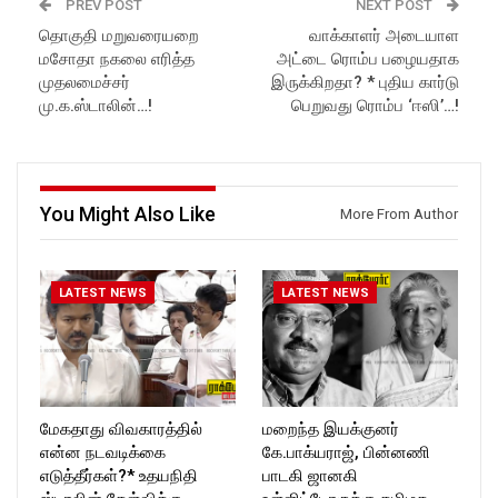
PREV POST
NEXT POST
https://rockforttimes.in/
https://rockforttimes.in/
தொகுதி மறுவரையறை
வாக்காளர் அடையாள
Subscribe:
Subscribe:
மசோதா நகலை எரித்த
அட்டை ரொம்ப பழையதாக
https://www.youtube.com/@r
https://www.youtube.com/@r
ockforttimes
ockforttimes
முதலமைச்சர்
இருக்கிறதா? * புதிய கார்டு
Like us on:
Like us on:
மு.க.ஸ்டாலின்…!
பெறுவது ரொம்ப ‘ஈஸி’…!
https://www.facebook.com/R
https://www.facebook.com/R
ockforttimes
ockforttimes
Follow us on:
Follow us on:
https://www.instagram.com/ro
https://www.instagram.com/ro
ckforttimes/
ckforttimes/
You Might Also Like
More From Author
Follow us on:
Follow us on:
https://twitter.com/ROCKFOR
https://twitter.com/ROCKFOR
T_TIMES
T_TIMES
LATEST NEWS
LATEST NEWS
மேகதாது விவகாரத்தில்
மறைந்த இயக்குனர்
என்ன நடவடிக்கை
கே.பாக்யராஜ், பின்னணி
எடுத்தீர்கள்?* உதயநிதி
பாடகி ஜானகி