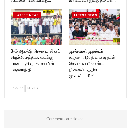
ஸ்டாலின் கேள்விக்கு…
உள்ளிட்டோருக்கு தமிழக…
LATEST NEWS
LATEST NEWS
8-ம் ஆண்டு நினைவு தினம்:
முன்னாள் முதல்வர்
திருச்சி மத்திய, வடக்கு
கருணாநிதி நினைவு நாள்:
மாவட்ட தி.மு.க. சார்பில்
சென்னையில் உள்ள
கருணாநிதி…
நினைவிடத்தில்
மு.க.ஸ்டாலின்…
PREV
NEXT
Comments are closed.