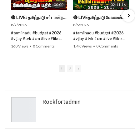
00:00
02:11:16
🔴 LIVE: தமிழ்நாடு சட்டமன்றப் பேரவை கூட்டத்தொடர் - நிதிநிலை அறிக்கை மீது விவாதம் #live #budget #video
🔴 LIVEதமிழ்நாடு வேளாண்மை நிதிநிலை அறிக்கை - 2026-27 |TN Agriculture Budget #live #budget #video #cm
8/7/2026
8/6/2026
#tamilnadu #budget #2026
#tamilnadu #budget #2026
#vijay #tvk #cm #live #like
#vijay #tvk #cm #live #like
#viral #nowtrending #video
#viral #nowtrending #video
160 Views
•
0 Comments
1.4K Views
•
0 Comments
#youtube #nowtrending #dmk
#youtube #nowtrending #dmk
#song #youtube SUBSCRIBE
#song #youtube SUBSCRIBE
to get the latest news updates
to get the latest news updates
ROCKFORT TIMES for NEW
ROCKFORT TIMES for NEW
1
2
VIDEOS EVERY DAY and make
VIDEOS EVERY DAY and make
sure to enable Push
sure to enable Push
Notifications so you'll never
Notifications so you'll never
miss a new video. All you need
miss a new video. All you need
to Press The Bell Icon next to
to Press The Bell Icon next to
the Subscribe button! Stay
the Subscribe button! Stay
Rockfortadmin
tuned for latest updates and
tuned for latest updates and
in-depth analysis of news from
in-depth analysis of news from
India and around the world!
India and around the world!
Follow us on Social Media for
Follow us on Social Media for
Latest Updates:
Latest Updates:
Website :
Website :