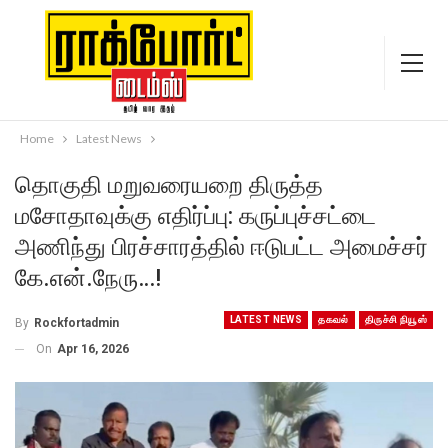
Home
Latest News
தொகுதி மறுவரையறை திருத்த
மசோதாவுக்கு எதிர்ப்பு: கருப்புச்சட்டை
அணிந்து பிரச்சாரத்தில் ஈடுபட்ட அமைச்சர்
கே.என்.நேரு…!
LATEST NEWS
தகவல்
திருச்சி நியூஸ்
By
Rockfortadmin
On
Apr 16, 2026