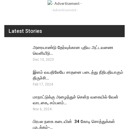
- Advertisement -
Latest Stories
அரையாண்டு தேர்வுக்கான புதிய அட்டவணை
வெளியீடு…
Dec 10, 2023
இளம் வயதிலேயே சாதனை படைத்து நீதிபதியாகும்
திருச்சி…
Feb 17, 2024
மாநாட்டுக்கு அழைத்துச் சென்ற வகையில் வேன்
வாடகை, சம்பளம்…
Nov 6, 2024
பிரபல நகை கடையின் ₹ 34 கோடி சொத்துக்கள்
முடக்கம்-…