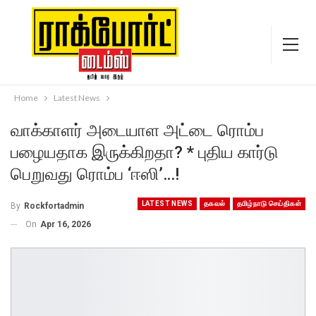
Home
Latest News
வாக்காளர் அடையாள அட்டை ரொம்ப
பழையதாக இருக்கிறதா? * புதிய கார்டு
பெறுவது ரொம்ப ‘ஈஸி’…!
LATEST NEWS
தகவல்
தமிழ்நாடு செய்திகள்
By
Rockfortadmin
On
Apr 16, 2026