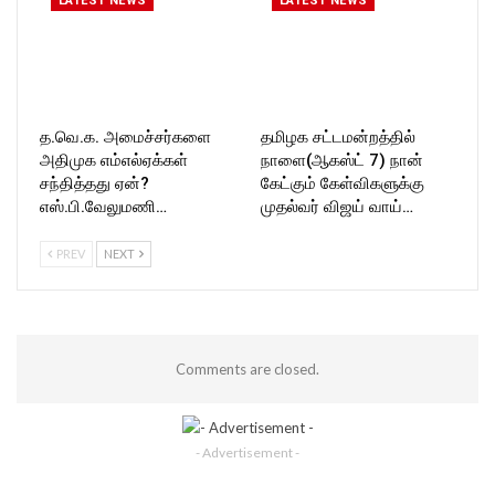
LATEST NEWS
LATEST NEWS
த.வெ.க. அமைச்சர்களை
தமிழக சட்டமன்றத்தில்
அதிமுக எம்எல்ஏக்கள்
நாளை(ஆகஸ்ட் 7) நான்
சந்தித்தது ஏன்?
கேட்கும் கேள்விகளுக்கு
எஸ்.பி.வேலுமணி…
முதல்வர் விஜய் வாய்…
PREV
NEXT
Comments are closed.
- Advertisement -