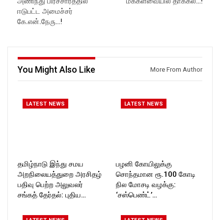
அணிந்து பிரச்சாரத்தில்
மக்களவையில் தாக்கல்…!
ஈடுபட்ட அமைச்சர்
கே.என்.நேரு…!
You Might Also Like
More From Author
LATEST NEWS
LATEST NEWS
தமிழ்நாடு இந்து சமய
பழனி கோயிலுக்கு
அறநிலையத்துறை அரசிதழ்
சொந்தமான ரூ.100 கோடி
பதிவு பெற்ற அலுவலர்
நில மோசடி வழக்கு:
சங்கத் தேர்தல்: புதிய…
‘சஸ்பெண்ட்’…