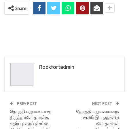
Share
Rockfortadmin
PREV POST
NEXT POST
தொகுதி மறுவரையறை
தொகுதி மறுவரையறை,
திருத்த மசோதாவுக்கு
மகளிர் இட ஒதுக்கீடு
எதிர்ப்பு: கருப்புச்சட்டை
மசோதாக்கள்