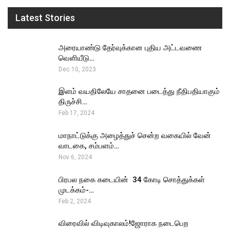
Latest Stories
அரையாண்டு தேர்வுக்கான புதிய அட்டவணை
வெளியீடு…
Dec 10, 2023
இளம் வயதிலேயே சாதனை படைத்து நீதிபதியாகும்
திருச்சி…
Feb 17, 2024
மாநாட்டுக்கு அழைத்துச் சென்ற வகையில் வேன்
வாடகை, சம்பளம்…
Nov 6, 2024
பிரபல நகை கடையின் ₹ 34 கோடி சொத்துக்கள்
முடக்கம்-…
Feb 2, 2024
விரைவில் விடிவுகாலம்!ஜோராக நடைபெற