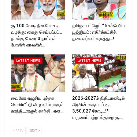
ரூ.100 கோடி நில மோசடி
தமிழக பட்ஜெட் “மிகப்பெரிய
வழக்கு: கைது செய்யப்பட்ட
பூஜ்ஜியம்; எதிர்க்கட்சித்
நான்கு பேரை 3 நாட்கள்
தலைவர்கள் கருத்து…!
போலீஸ் காவலில்…
LATEST NEWS
LATEST NEWS
வைகோ எழுதிய புத்தக
2026-2027ம் நிதியாண்டில்
வெளியீட்டு விழாவில் ராகுல்
அரசின் வருவாய் ரூ.
காந்தி…ராகுல் காந்தி…என…
3,50,027 கோடி..!*
வருவாய் பற்றாக்குறை ரூ.…
PREV
NEXT