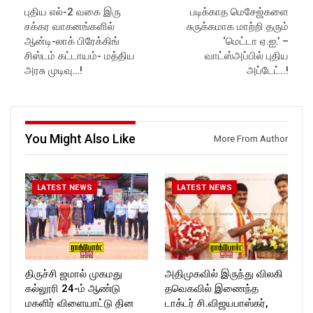
Latest Updates:
https://www.youtube.com/@r
புதிய எல்-2 வகை இரு
படிக்காத மெசேஜ்களை
Website:
https://rockforttimes.
ockforttimes
சக்கர வாகனங்களில்
சுருக்கமாக மாற்றி தரும்
in//
Like us on:
Subscribe:
https://www.facebook.com/R
ஆன்டி-லாக் பிரேக்கிங்
‘மெட்டா ஏ.ஐ.’ –
https://www.youtube.com/@r
ockforttimes
சிஸ்டம் கட்டாயம்- மத்திய
வாட்ஸ்அப்பில் புதிய
ockforttimes
Follow us on:
அரசு முடிவு…!
அப்டேட்..!
Like us on:
https://www.instagram.com/ro
https://www.facebook.com/R
ckforttimes/
ockforttimes
Follow us on:
Follow us on:
https://twitter.com/ROCKFOR
https://www.instagram.com/ro
T_TIMES
You Might Also Like
More From Author
ckforttimes/
Follow us on:
https://twitter.com/ROCKFOR
T_TIMESC
LATEST NEWS
LATEST NEWS
திருச்சி ஜமால் முகமது
அதிமுகவில் இருந்து விலகி
கல்லூரி 24-ம் ஆண்டு
தவெகவில் இணைந்த
மகளிர் விளையாட்டு தின
டாக்டர் சி.விஜயபாஸ்கர்,