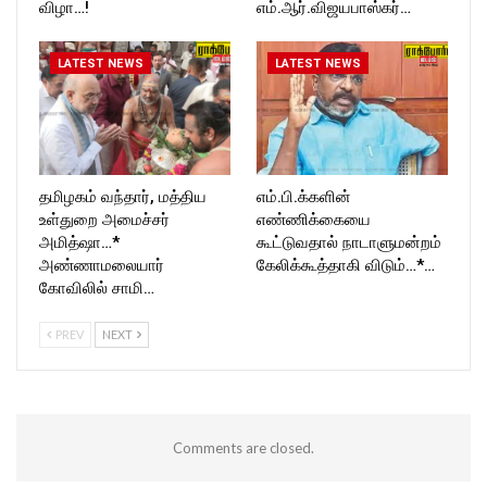
விழா…!
எம்.ஆர்.விஜயபாஸ்கர்…
LATEST NEWS
LATEST NEWS
தமிழகம் வந்தார், மத்திய
எம்.பி.க்களின்
உள்துறை அமைச்சர்
எண்ணிக்கையை
அமித்ஷா…*
கூட்டுவதால் நாடாளுமன்றம்
அண்ணாமலையார்
கேலிக்கூத்தாகி விடும்…*…
கோவிலில் சாமி…
PREV
NEXT
Comments are closed.