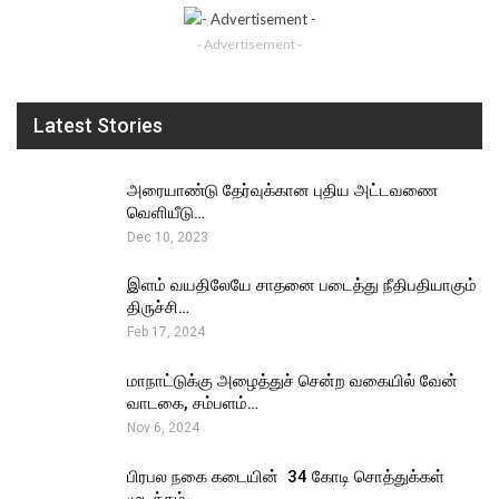
- Advertisement -
Latest Stories
அரையாண்டு தேர்வுக்கான புதிய அட்டவணை
வெளியீடு…
Dec 10, 2023
இளம் வயதிலேயே சாதனை படைத்து நீதிபதியாகும்
திருச்சி…
Feb 17, 2024
மாநாட்டுக்கு அழைத்துச் சென்ற வகையில் வேன்
வாடகை, சம்பளம்…
Nov 6, 2024
பிரபல நகை கடையின் ₹ 34 கோடி சொத்துக்கள்
முடக்கம்-…