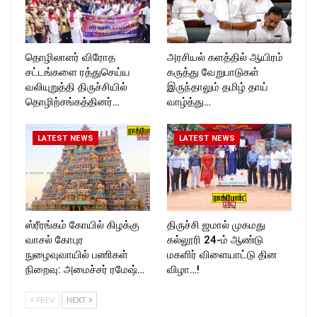
தொழிலாளர் விரோத
அரசியல் களத்தில் ஆயிரம்
சட்டங்களை ரத்துசெய்ய
கருத்து வேறுபாடுகள்
வலியுறுத்தி திருச்சியில்
இருந்தாலும் தமிழ் தாய்
தொழிற்சங்கத்தினர்…
வாழ்த்து…
LATEST NEWS
LATEST NEWS
ஸ்ரீரங்கம் கோயில் கிழக்கு
திருச்சி ஜமால் முகமது
வாசல் கோபுர
கல்லூரி 24-ம் ஆண்டு
நுழைவுவாயில் பணிகள்
மகளிர் விளையாட்டு தின
நிறைவு: அமைச்சர் ரமேஷ்…
விழா…!
PREV
NEXT