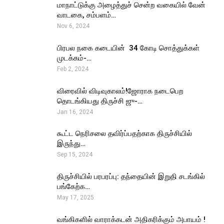
மாநாட்டுக்கு அழைத்துச் சென்ற வகையில் வேன்
வாடகை, சம்பளம்…
Nov 6, 2024
பிரபல நகை கடையின் ₹ 34 கோடி சொத்துக்கள்
முடக்கம்-…
Feb 2, 2024
விரைவில் விடிவுகாலம்!ஜோராக நடைபெற
தொடங்கியது திருச்சி ஜு-…
Jan 16, 2024
கூட்ட நெரிசலை தவிர்ப்பதற்காக திருச்சியில்
இருந்து…
Sep 15, 2024
திருச்சியில் பரபரப்பு: தந்தையின் இறுதி சடங்கில்
பங்கேற்க…
May 17, 2025
வங்கிகளில் வாராக்கடன் அதிகரிக்கும் அபாயம் !