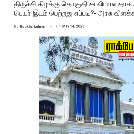
திருச்சி கிழக்கு தொகுதி காலியானதாக 
பெயர் இடம் பெற்றது எப்படி?- அரசு விளக்
On
May 14, 2026
By
Rockfortadmin