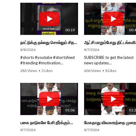
00:19
00:
நாட்டுக்கு நல்லது சொல்லும் சிறப்பான மேடைப்பேச்சு... #shorts #subscribe #video
ஆட்சி மாறும்போத
8/8/2026
8/7/2026
#shorts #youtube #shortsfeed
SUBSCRIBE to get the latest
#trending #motivation
news updates
#nowtrending #subscribe
ROCKFORT TIMES for NEW
283 Views
•
3 Likes
606 Views
•
8 Likes
#speech #motivationspeech
VIDEOS EVERY DAY and ma
•
0 Comments
•
0 Comments
#tamil #tamilspeech #viral
sure to enable Push
#viralvideo #viralshorts
Notifications so you'll never 
SUBSCRIBE to get the latest
a new video.
news updates ROCKFORT
All you need to do is PRESS 
TIMES for NEW VIDEOS EVERY
BELL ICON next to the Subsc
DAY and make sure to enable
button!
01:06
01:
Push Notifications so you'll
Stay tuned for latest updates
never miss a new video. All you
and in-depth analysis of new
பகை நாடுகளே பேசி தீர்க்கும்போது பக்கத்து மாநிலத்திடம் பேசி தீர்க்க முடியாதா? - முதல்வர் விஜய்
need to do is PRESS THE BELL
from India and around the
ICON next to the Subscribe
world!
8/7/2026
8/7/2026
button! Stay tuned for latest