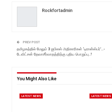
Stay tuned for latest updates
a new video. All you need to
Follow us on:
Follow us on:
and in-depth analysis of news
Press The Bell Icon next to the
https://www.instagram.com/roc
https://www.instagram.com/
from India and around the
Subscribe button! Stay tuned
Rockfortadmin
kforttimes/
kforttimes/
world!
for latest updates and in-dep
Follow us on:
Follow us on:
analysis of news from India a
https://twitter.com/ROCKFORT
https://twitter.com/ROCKF
Follow us on Social Media for
around the world!
_TIMES
_TIMES
Latest Updates:
Website:
https://rockforttimes.in
Follow us on Social Media for
//
Latest Updates:
Subscribe:
Website :
PREV POST
https://www.youtube.com/@roc
https://rockforttimes.in/
தமிழகத்தில் மேலும் 3 ஐபிஎஸ் அதிகாரிகள் ‘டிரான்ஸ்பர்’…-
kforttimes
Subscribe:
டேவிட்சன் தேவாசீர்வாதத்திற்கு புதிய பொறுப்பு..!
Like us on:
https://www.youtube.com/@
https://www.facebook.com/Roc
kforttimes
kforttimes
Like us on:
Follow us on:
https://www.facebook.com/
https://www.instagram.com/roc
kforttimes
kforttimes/
Follow us on:
You Might Also Like
Follow us on:
https://www.instagram.com/
https://twitter.com/ROCKFORT
kforttimes/
_TIMES
Follow us on:
https://twitter.com/ROCKF
LATEST NEWS
LATEST NEWS
_TIMES