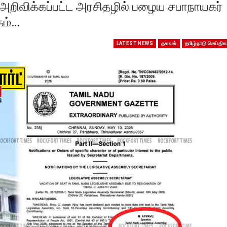
அறிவிக்கப்பட்ட அரசிதழில் பழைய சபாநாயகர்
கம்…
LATEST NEWS
தகவல்
தமிழ்நாடு செய்திக