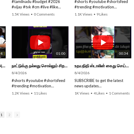
#tamilnadu #budget #2026
#shorts #youtube #shortsfeed
around the world!
around the world!
#vijay #tvk #cm #live #like
#trending #motivation
#viral #nowtrending #video
#nowtrending #subscribe
.in
Follow us on Social Media for
Follow us on Social Media for
1.5K Views
•
0 Comments
1.1K Views
•
9 Likes
ke
#youtube #nowtrending #dmk
#speech #motivationspeech
•
0 Comments
Latest Updates:
Latest Updates:
#song #youtube SUBSCRIBE to
#tamil #tamilspeech #viral
Website :
Website :
miss
get the latest news updates
#viralvideo #viralshorts
roc
https://rockforttimes.in/
https://rockforttimes.in/
ROCKFORT TIMES for NEW
SUBSCRIBE to get the latest
Subscribe:
Subscribe:
THE
VIDEOS EVERY DAY and make
news updates ROCKFORT
https://www.youtube.com/@roc
https://www.youtube.com/@roc
ribe
sure to enable Push
TIMES for NEW VIDEOS EVERY
Roc
kforttimes
kforttimes
Notifications so you'll never miss
DAY and make sure to enable
Like us on:
Like us on:
24
01:00
00:34
a new video. All you need to
Push Notifications so you'll
https://www.facebook.com/Roc
https://www.facebook.com/Roc
s
Press The Bell Icon next to the
never miss a new video. All you
roc
kforttimes
kforttimes
🔴 LIVE:தமிழ்நாடு நிதிநிலை அறிக்கை -2026 - 2027 | Tamil Nadu Budget #live #budget #video #cm #vijay
நாட்டுக்கு நல்லது சொல்லும் சிறப்பான மேடைப்பேச்சு... #shorts #subscribe #video
உதயநிதி ஸ்டாலின் கைது செய்யப்பட்டு போலீஸ் வாகனத்தில் அழைத்து செல்லப்பட்ட காட்சி..!#shorts #subscribe
Subscribe button! Stay tuned
need to do is PRESS THE BELL
Follow us on:
Follow us on:
for latest updates and in-depth
ICON next to the Subscribe
8/4/2026
8/4/2026
https://www.instagram.com/roc
https://www.instagram.com/roc
analysis of news from India and
button! Stay tuned for latest
ORT
kforttimes/
kforttimes/
#shorts #youtube #shortsfeed
SUBSCRIBE to get the latest
around the world!
updates and in-depth analysis of
Follow us on:
Follow us on:
#trending #motivation
news updates
news from India and around the
https://twitter.com/ROCKFORT
https://twitter.com/ROCKFORT
#nowtrending #subscribe
ROCKFORT TIMES for NEW
.in
Follow us on Social Media for
world!
1.2K Views
•
11 Likes
1K Views
•
4 Likes
•
1 Comments
_TIMES
_TIMES
mk
#speech #motivationspeech
VIDEOS EVERY DAY and make
•
0 Comments
Latest Updates:
#tamil #tamilspeech #viral
sure to enable Push
Website :
Follow us on Social Media for
#viralvideo #viralshorts
Notifications so you'll never miss
roc
https://rockforttimes.in/
Latest Updates:
SUBSCRIBE to get the latest
a new video.
Subscribe:
Website:
https://rockforttimes.in
1
2
ke
news updates ROCKFORT
All you need to do is PRESS THE
https://www.youtube.com/@roc
//
TIMES for NEW VIDEOS EVERY
BELL ICON next to the Subscribe
Roc
kforttimes
Subscribe:
miss
DAY and make sure to enable
button!
Like us on:
https://www.youtube.com/@roc