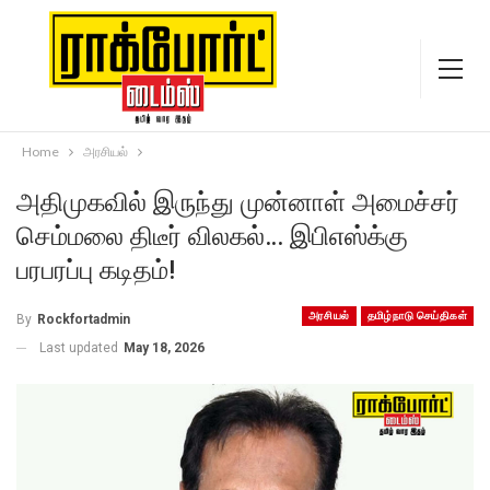
Home
அரசியல்
அதிமுகவில் இருந்து முன்னாள் அமைச்சர்
செம்மலை திடீர் விலகல்… இபிஎஸ்க்கு
பரபரப்பு கடிதம்!
அரசியல்
தமிழ்நாடு செய்திகள்
By
Rockfortadmin
Last updated
May 18, 2026