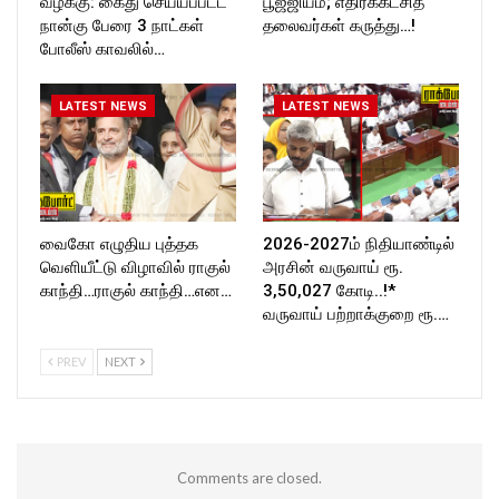
வழக்கு: கைது செய்யப்பட்ட
பூஜ்ஜியம்; எதிர்க்கட்சித்
நான்கு பேரை 3 நாட்கள்
தலைவர்கள் கருத்து…!
போலீஸ் காவலில்…
LATEST NEWS
LATEST NEWS
வைகோ எழுதிய புத்தக
2026-2027ம் நிதியாண்டில்
வெளியீட்டு விழாவில் ராகுல்
அரசின் வருவாய் ரூ.
காந்தி…ராகுல் காந்தி…என…
3,50,027 கோடி..!*
வருவாய் பற்றாக்குறை ரூ.…
PREV
NEXT
Comments are closed.