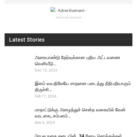
- Advertisement -
Latest Stories
அரையாண்டு தேர்வுக்கான புதிய அட்டவணை
வெளியீடு…
Dec 10, 2023
இளம் வயதிலேயே சாதனை படைத்து நீதிபதியாகும்
திருச்சி…
Feb 17, 2024
மாநாட்டுக்கு அழைத்துச் சென்ற வகையில் வேன்
வாடகை, சம்பளம்…
Nov 6, 2024
பிரபல நகை கடையின் ₹ 34 கோடி சொத்துக்கள்