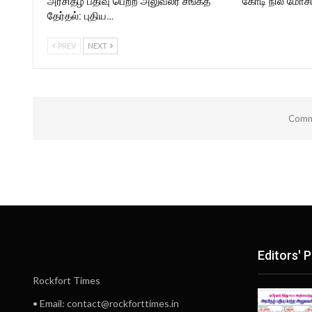
அரசிதழ் பதிவு பெற்ற அலுவலர் சங்கத்
கோடி நில மோசடி
தேர்தல்: புதிய…
PREV
NEXT
Comme
Editors' P
Rockfort Times
• Email: contact@rockforttimes.in