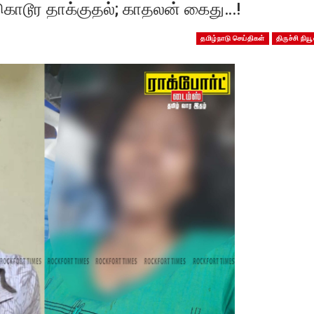
ு கொடூர தாக்குதல்; காதலன் கைது…!
தமிழ்நாடு செய்திகள்
திருச்சி நியூ