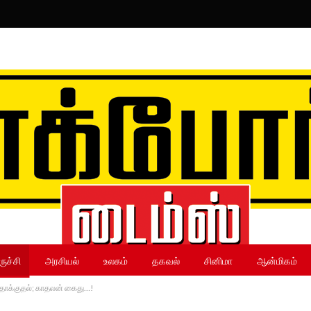
ருச்சி
அரசியல்
உலகம்
தகவல்
சினிமா
ஆன்மிகம்
ூர தாக்குதல்; காதலன் கைது…!