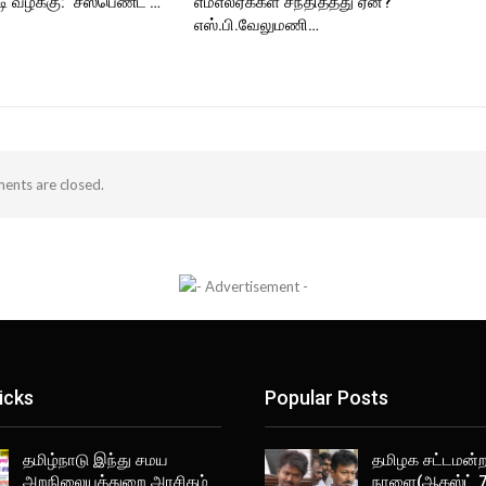
 வழக்கு: ‘சஸ்பெண்ட்’…
எம்எல்ஏக்கள் சந்தித்தது ஏன்?
எஸ்.பி.வேலுமணி…
nts are closed.
icks
Popular Posts
தமிழ்நாடு இந்து சமய
தமிழக சட்டமன்றத
அறநிலையத்துறை அரசிதழ்
நாளை(ஆகஸ்ட் 7