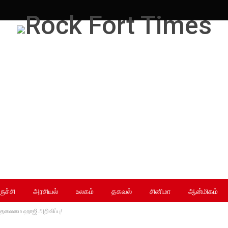
ருச்சி
அரசியல்
உலகம்
தகவல்
சினிமா
ஆன்மிகம்
ு தலைமை ஹாஜி அறிவிப்பு!