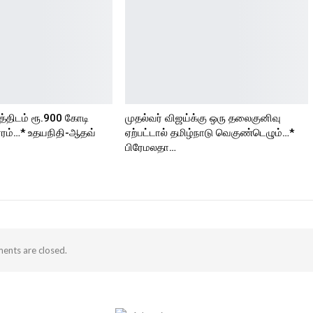
த்திடம் ரூ.900 கோடி
முதல்வர் விஜய்க்கு ஒரு தலைகுனிவு
ரம்…* உதயநிதி-ஆதவ்
ஏற்பட்டால் தமிழ்நாடு வெகுண்டெழும்…*
பிரேமலதா…
nts are closed.