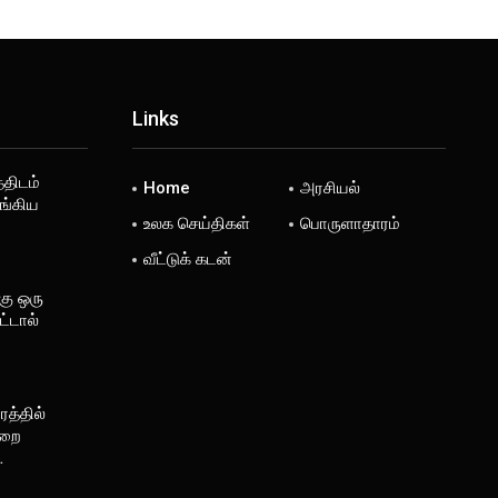
Links
்திடம்
Home
அரசியல்
ங்கிய
உலக செய்திகள்
பொருளாதாரம்
வீட்டுக் கடன்
கு ஒரு
்டால்
த்தில்
ுறை
…