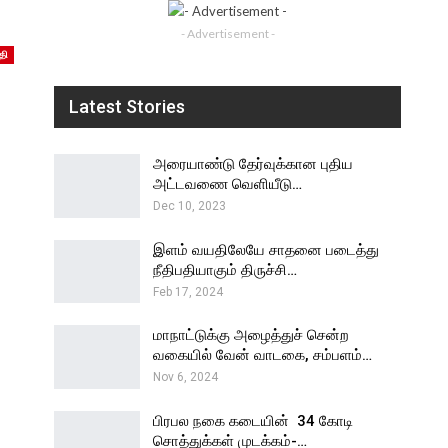
- Advertisement -
தி
Latest Stories
அரையாண்டு தேர்வுக்கான புதிய
அட்டவணை வெளியீடு…
Dec 10, 2023
இளம் வயதிலேயே சாதனை படைத்து
நீதிபதியாகும் திருச்சி…
Feb 17, 2024
மாநாட்டுக்கு அழைத்துச் சென்ற
வகையில் வேன் வாடகை, சம்பளம்…
Nov 6, 2024
பிரபல நகை கடையின் ₹ 34 கோடி
சொத்துக்கள் முடக்கம்-…