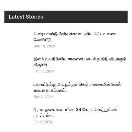
Latest Stories
அரையாண்டு தேர்வுக்கான புதிய அட்டவணை
வெளியீடு…
Dec 10, 2023
இளம் வயதிலேயே சாதனை படைத்து நீதிபதியாகும்
திருச்சி…
Feb 17, 2024
மாநாட்டுக்கு அழைத்துச் சென்ற வகையில் வேன்
வாடகை, சம்பளம்…
Nov 6, 2024
பிரபல நகை கடையின் ₹ 34 கோடி சொத்துக்கள்
முடக்கம்-…
Feb 2, 2024