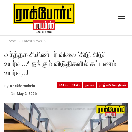
Home
Latest News
வர்த்தக சிலிண்டர் விலை ‘கிடு கிடு’
உயர்வு…* தங்கும் விடுதிகளில் கட்டணம்
உயர்வு…!
LATEST NEWS
தகவல்
தமிழ்நாடு செய்திகள்
By
Rockfortadmin
On
May 2, 2026