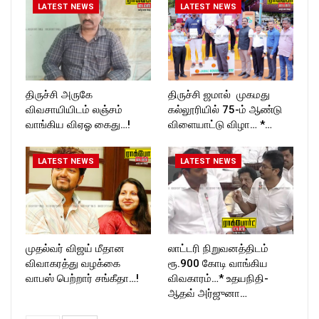
T_TIMES
LATEST NEWS
LATEST NEWS
திருச்சி அருகே
திருச்சி ஜமால் முகமது
விவசாயியிடம் லஞ்சம்
கல்லூரியில் 75-ம் ஆண்டு
வாங்கிய விஏஓ கைது…!
விளையாட்டு விழா… *…
LATEST NEWS
LATEST NEWS
முதல்வர் விஜய் மீதான
லாட்டரி நிறுவனத்திடம்
விவாகரத்து வழக்கை
ரூ.900 கோடி வாங்கிய
வாபஸ் பெற்றார் சங்கீதா…!
விவகாரம்…* உதயநிதி-
ஆதவ் அர்ஜுனா…