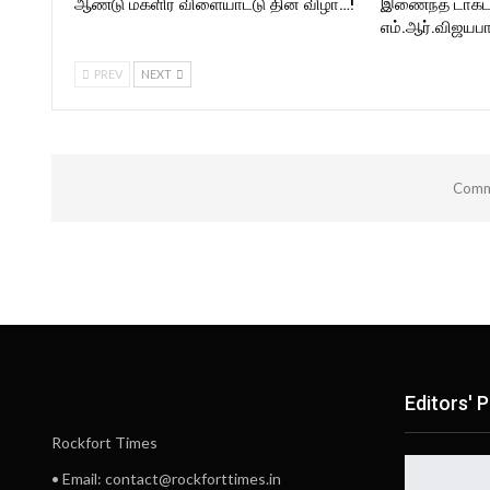
ஆண்டு மகளிர் விளையாட்டு தின விழா…!
இணைந்த டாக்டர்
எம்.ஆர்.விஜயபா
PREV
NEXT
Comme
Editors' P
Rockfort Times
• Email: contact@rockforttimes.in