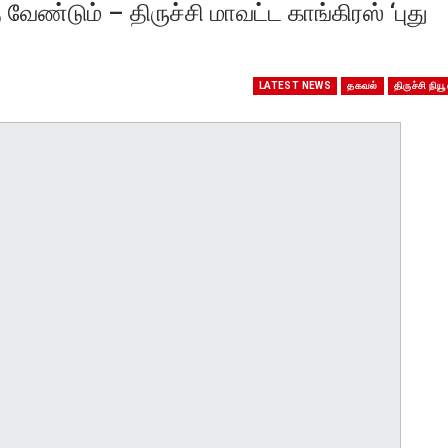
ேண்டும் – திருச்சி மாவட்ட காங்கிரஸ் ‘புது
LATEST NEWS
தகவல்
திருச்சி நியூ