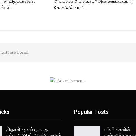
 சி.விஜயபாஸ்கர்,
அமைச்சர் அமித்ஷா…* அண்ணாமலையார்
ஸ்கர்…
கோவிலில் சாமி…
nts are closed.
icks
Popular Posts
திருச்சி ஜமால் முகமது
எம்.பி.க்களின்
கல்லூரி 24-ம் ஆண்டு மகளிர்
எண்ணிக்கையை