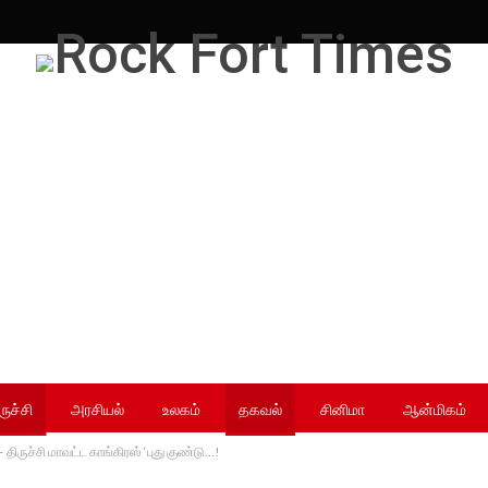
ருச்சி
அரசியல்
உலகம்
தகவல்
சினிமா
ஆன்மிகம்
திருச்சி மாவட்ட காங்கிரஸ் ‘புது குண்டு…!