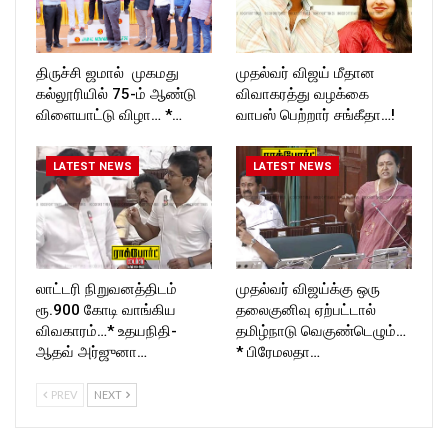
திருச்சி ஜமால் முகமது
முதல்வர் விஜய் மீதான
கல்லூரியில் 75-ம் ஆண்டு
விவாகரத்து வழக்கை
விளையாட்டு விழா… *…
வாபஸ் பெற்றார் சங்கீதா…!
LATEST NEWS
LATEST NEWS
லாட்டரி நிறுவனத்திடம்
முதல்வர் விஜய்க்கு ஒரு
ரூ.900 கோடி வாங்கிய
தலைகுனிவு ஏற்பட்டால்
விவகாரம்…* உதயநிதி-
தமிழ்நாடு வெகுண்டெழும்…
ஆதவ் அர்ஜுனா…
* பிரேமலதா…
PREV
NEXT