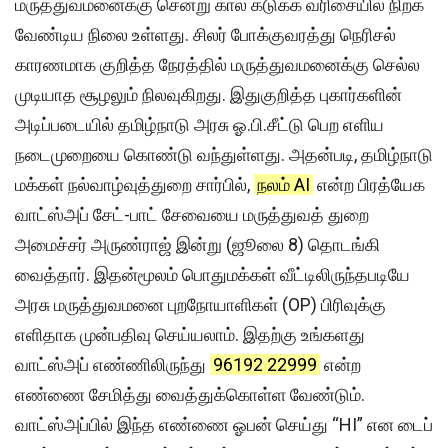
மருத்துவமனைக்கு சென்று கால் கடுக்க வரிசையில் நிற்க
வேண்டிய நிலை உள்ளது. சிலர் போக்குவரத்து நெரிசல்
காரணமாக குறித்த நேரத்தில் மருத்துவமனைக்கு செல்ல
முடியாத சூழலும் நிலவுகிறது. இதுகுறித்த புகார்களின்
அடிப்படையில் தமிழ்நாடு அரசு ஓ.பி.சீட்டு பெற எளிய
நடைமுறையை கொண்டு வந்துள்ளது. அதன்படி, தமிழ்நாடு
மக்கள் நல்வாழ்வுத்துறை சார்பில்,
நலம் AI
என்ற பிரத்யேக
வாட்ஸ்அப் சேட்-பாட் சேவையை மருத்துவத் துறை
அமைச்சர் அருண்ராஜ் இன்று (ஜூலை 8) தொடங்கி
வைத்தார். இதன்மூலம் பொதுமக்கள் வீட்டிலிருந்தபடியே
அரசு மருத்துவமனை புறநோயாளிகள் (OP) பிரிவுக்கு
எளிதாக முன்பதிவு செய்யலாம். இதற்கு உங்களது
வாட்ஸ்அப் எண்ணிலிருந்து
96192 22999
என்ற
எண்ணை சேமித்து வைத்துக்கொள்ள வேண்டும்.
வாட்ஸ்அப்பில் இந்த எண்ணை ஓபன் செய்து “HI” என டைப்