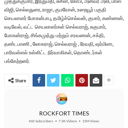
முத்துக்குமார், இந்துமதி, சுசீலா, கோபி, அன்வர் அலி, மாஸ்
விஜி, செல்லதுரை, ராஜா, குமரேசன், உறையூர் பகுதி
செயலாளர் மோகன்பாபு, தமிழ்ச்செல்வன், குமார், கண்ணன்,
வடிவேல், வட்ட செயலாளர்கள் செல்வராஜ், சுகுமார்,
மோகன்ராஜ், சிங்கமுத்து மற்றும் சரவணன், சக்தி,
தண்டபாணி , லோகராஜ், செல்வராஜ் , ரேவதி, ஷர்மிளா,
பாரிவள்ளல் உள்ளிட்ட நிர்வாகிகள், தொண்டர்கள்
பங்கேற்றனர்.
Share
ROCKFORT TIMES
41K Subscribers
•
7.3K Videos
•
15M Views