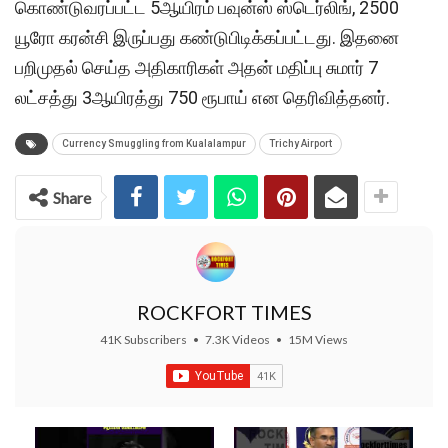
கொண்டுவரப்பட்ட 5ஆயிரம் பவுன்ஸ் ஸ்டெர்லிங், 2500
யூரோ கரன்சி இருப்பது கண்டுபிடிக்கப்பட்டது. இதனை
பறிமுதல் செய்த அதிகாரிகள் அதன் மதிப்பு சுமார் 7
லட்சத்து 3ஆயிரத்து 750 ரூபாய் என தெரிவித்தனர்.
Currency Smuggling from Kualalampur
Trichy Airport
Share
ROCKFORT TIMES
41K Subscribers
•
7.3K Videos
•
15M Views