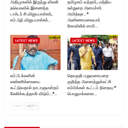
அதிமுகவில் இருந்து விலகி
தமிழகம் வந்தார், மத்திய
தவெகவில் இணைந்த
உள்துறை அமைச்சர்
டாக்டர் சி.விஜயபாஸ்கர்,
அமித்ஷா…*
எம்.ஆர்.விஜயபாஸ்கர்…
அண்ணாமலையார்
கோவிலில் சாமி…
LATEST NEWS
LATEST NEWS
எம்.பி.க்களின்
தொகுதி மறுவரையறை
எண்ணிக்கையை
குறித்த அனைத்துக்கட்சி
கூட்டுவதால் நாடாளுமன்றம்
எம்பிக்கள் கூட்டம் நிறைவு:*
கேலிக்கூத்தாகி விடும்…*…
பொதுமக்களை…
PREV
NEXT