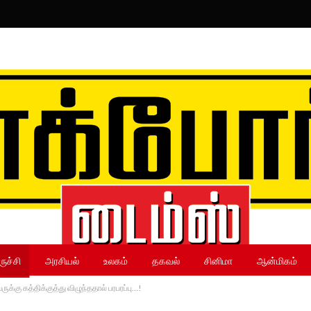
ருச்சி
அரசியல்
உலகம்
தகவல்
சினிமா
ஆன்மிகம்
்கு கத்திக்குத்து விழுந்ததால் பரபரப்பு…!