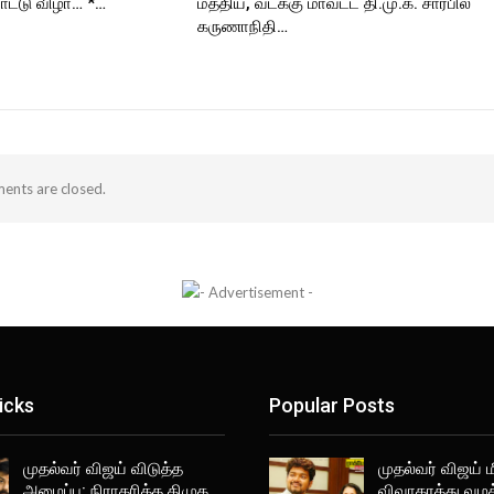
ட்டு விழா… *…
மத்திய, வடக்கு மாவட்ட தி.மு.க. சார்பில்
கருணாநிதி…
nts are closed.
icks
Popular Posts
முதல்வர் விஜய் விடுத்த
முதல்வர் விஜய் 
அழைப்பு: நிராகரித்த திமுக,…
விவாகரத்து வழ