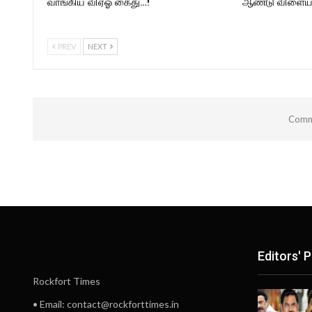
வாங்கிய விஏஓ கைது…!
ஆண்டு விளையா
PREV
NEXT
Comme
Editors' P
Rockfort Times
• Email: contact@rockforttimes.in