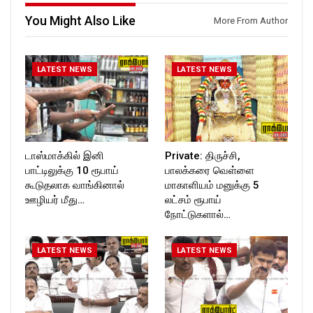
ckforttimes/
ckforttimes/
You Might Also Like
More From Author
Follow us on:
Follow us on:
https://twitter.com/ROCKFOR
https://twitter.com/ROCKFOR
T_TIMES
T_TIMES
LATEST NEWS
LATEST NEWS
டாஸ்மாக்கில் இனி
Private: திருச்சி,
பாட்டிலுக்கு 10 ரூபாய்
பாலக்கரை வெள்ளை
கூடுதலாக வாங்கினால்
மாகாளியம் மனுக்கு 5
ஊழியர் மீது…
லட்சம் ரூபாய்
நோட்டுகளால்…
LATEST NEWS
LATEST NEWS