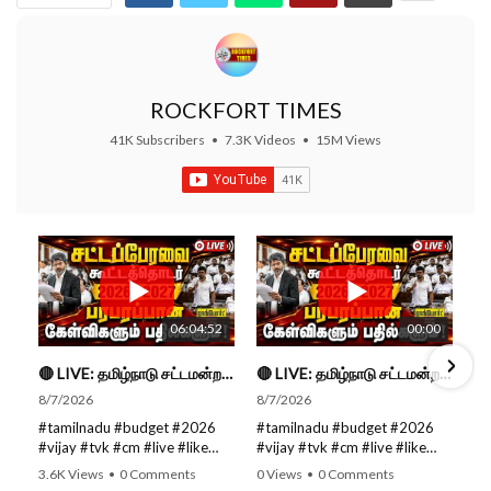
ROCKFORT TIMES
41K Subscribers
•
7.3K Videos
•
15M Views
06:04:52
00:00
🔴 LIVE: தமிழ்நாடு சட்டமன்றப் பேரவை கூட்டத்தொடர் - நிதிநிலை அறிக்கை மீது விவாதம் #live #budget #video
🔴 LIVE: தமிழ்நாடு சட்டமன்றப் பேரவை கூட்டத்தொடர் - நிதிநிலை அறிக்கை மீது விவாதம் #live #budget #video
8/7/2026
8/7/2026
#tamilnadu #budget #2026
#tamilnadu #budget #2026
#vijay #tvk #cm #live #like
#vijay #tvk #cm #live #like
#viral #nowtrending #video
#viral #nowtrending #video
3.6K Views
•
0 Comments
0 Views
•
0 Comments
#youtube #nowtrending #dmk
#youtube #nowtrending #dmk