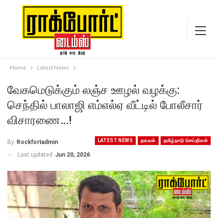
Home
Latest News
வேகமெடுக்கும் லஞ்ச ஊழல் வழக்கு:
செந்தில் பாலாஜி எம்எல்ஏ வீட்டில் போலீசார்
விசாரணை…!
LATEST NEWS
தகவல்
தமிழ்நாடு செய்திகள்
By
Rockfortadmin
Last updated
Jun 20, 2026