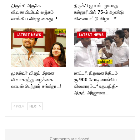
திருச்சி அருகே
திருச்சி ஜமால் முகமது
விவசாயியிடம் லஞ்சம்
கல்லூரியில் 75-ம் ஆண்டு
வாங்கிய விஏஓ கைது…!
விளையாட்டு விழா… *…
LATEST NEWS
LATEST NEWS
முதல்வர் விஜய் மீதான
லாட்டரி நிறுவனத்திடம்
விவாகரத்து வழக்கை
ரூ.900 கோடி வாங்கிய
வாபஸ் பெற்றார் சங்கீதா…!
விவகாரம்…* உதயநிதி-
ஆதவ் அர்ஜுனா…
PREV
NEXT
Comments are closed.