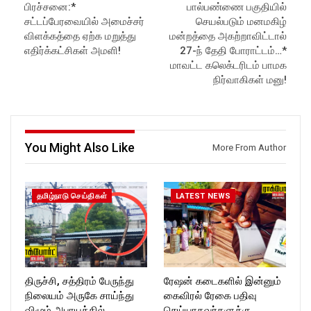
பிரச்சனை:*
பால்பண்ணை பகுதியில்
Like us on:
in//
https://www.facebook.com/R
Subscribe:
சட்டப்பேரவையில் அமைச்சர்
செயல்படும் மனமகிழ்
ockforttimes
https://www.youtube.com/@r
விளக்கத்தை ஏற்க மறுத்து
மன்றத்தை அகற்றாவிட்டால்
Follow us on:
ockforttimes
எதிர்க்கட்சிகள் அமளி!
27-ந் தேதி போராட்டம்…*
https://www.instagram.com/ro
Like us on:
மாவட்ட கலெக்டரிடம் பாமக
ckforttimes/
https://www.facebook.com/R
நிர்வாகிகள் மனு!
Follow us on:
ockforttimes
https://twitter.com/ROCKFOR
Follow us on:
T_TIMES
https://www.instagram.com/ro
ckforttimes/
Follow us on:
https://twitter.com/ROCKFOR
You Might Also Like
More From Author
T_TIMESC
தமிழ்நாடு செய்திகள்
LATEST NEWS
திருச்சி, சத்திரம் பேருந்து
ரேஷன் கடைகளில் இன்னும்
நிலையம் அருகே சாய்ந்து
கைவிரல் ரேகை பதிவு
விழும் அபாயத்தில்…
செய்யாதவர்களுக்கு