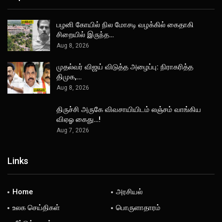
பழனி கோயில் நில மோசடி வழக்கில் கைதாகி
சிறையில் இருந்த…
Aug 8, 2026
முதல்வர் விஜய் விடுத்த அழைப்பு: நிராகரித்த
திமுக,…
Aug 8, 2026
திருச்சி அருகே விவசாயியிடம் லஞ்சம் வாங்கிய
விஏஓ கைது…!
Aug 7, 2026
Links
Home
அரசியல்
உலக செய்திகள்
பொருளாதாரம்