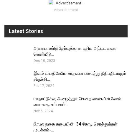
- Advertisement -
Latest Stories
அரையாண்டு தேர்வுக்கான புதிய அட்டவணை
வெளியீடு…
Dec 10, 2023
இளம் வயதிலேயே சாதனை படைத்து நீதிபதியாகும்
திருச்சி…
Feb 17, 2024
மாநாட்டுக்கு அழைத்துச் சென்ற வகையில் வேன்
வாடகை, சம்பளம்…
Nov 6, 2024
பிரபல நகை கடையின் ₹ 34 கோடி சொத்துக்கள்
முடக்கம்-…