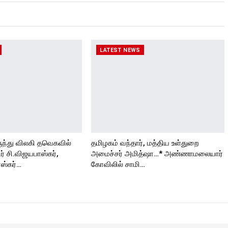
LATEST NEWS
ுந்து விலகி தவெகவில்
தமிழகம் வந்தார், மத்திய உள்துறை
 சி.விஜயபாஸ்கர்,
அமைச்சர் அமித்ஷா…* அண்ணாமலையார்
ஸ்கர்…
கோவிலில் சாமி…