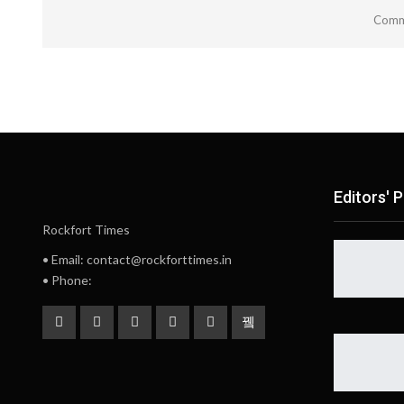
Comme
Editors' P
Rockfort Times
• Email: contact@rockforttimes.in
• Phone: