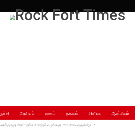
ருச்சி
அரசியல்
உலகம்
தகவல்
சினிமா
ஆன்மிகம்
ுக்கு ஒரு கிராம் தங்க மோதிரம் வழங்க ரூ.756 கோடி ஒதுக்கீடு…!