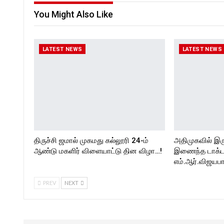
You Might Also Like
LATEST NEWS
LATEST NEWS
திருச்சி ஜமால் முகமது கல்லூரி 24-ம்
அதிமுகவில் இர
ஆண்டு மகளிர் விளையாட்டு தின விழா…!
இணைந்த டாக்டர்
எம்.ஆர்.விஜயபா
PREV
NEXT