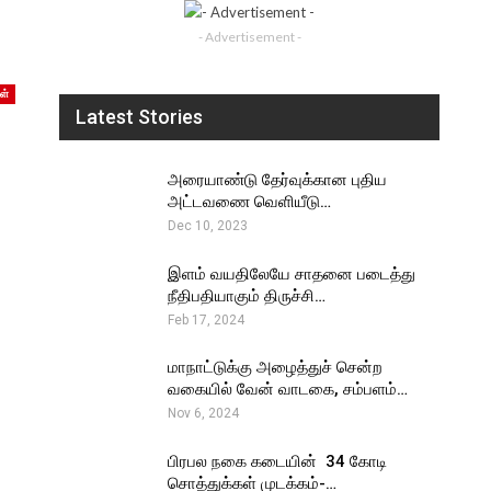
ு
- Advertisement -
ள்
Latest Stories
அரையாண்டு தேர்வுக்கான புதிய
அட்டவணை வெளியீடு…
Dec 10, 2023
இளம் வயதிலேயே சாதனை படைத்து
நீதிபதியாகும் திருச்சி…
Feb 17, 2024
மாநாட்டுக்கு அழைத்துச் சென்ற
வகையில் வேன் வாடகை, சம்பளம்…
Nov 6, 2024
பிரபல நகை கடையின் ₹ 34 கோடி
சொத்துக்கள் முடக்கம்-…