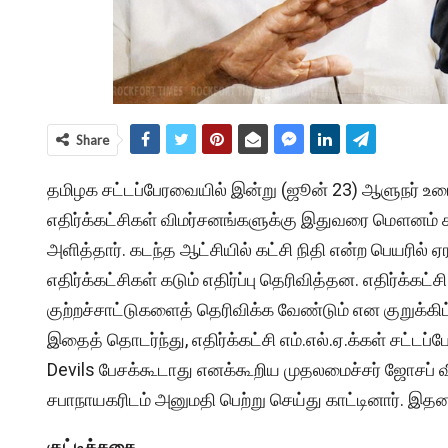
Share
தமிழக சட்டப்பேரவையில் இன்று (ஜூன் 23) ஆளுநர் உரைக
எதிர்க்கட்சிகள் விமர்சனங்களுக்கு இதுவரை மௌனம் க
அளித்தார். கடந்த ஆட்சியில் கட்சி நிதி என்ற பெயரில
எதிர்க்கட்சிகள் கடும் எதிர்ப்பு தெரிவித்தன. எதிர்க்
குற்றச்சாட்டுகளைத் தெரிவிக்க வேண்டும் என குறுக்கி
இதைத் தொடர்ந்து, எதிர்க்கட்சி எம்.எல்.ஏ.க்கள் சட்டப்
Devils பேசக்கூடாது எனக்கூறிய முதலமைச்சர் ஜோசப் 
சபாநாயகரிடம் அனுமதி பெற்று செய்து காட்டினார். இதன
குட்டிக்கதை,