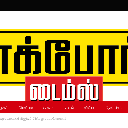
ருச்சி
அரசியல்
உலகம்
தகவல்
சினிமா
ஆன்மிகம்
முதலமைச்சர் விஜய்: அதிர்ந்தது சட்டப்பேரவை…!