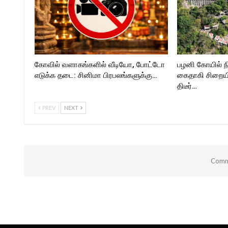
கோவில் வளாகங்களில் வீடியோ, போட்டோ
பழனி கோயில் ந
எடுக்க தடை: சினிமா பிரபலங்களுக்கு…
கைதாகி சிறையி
திடீர்…
PREV
NEXT
Comme