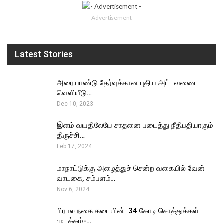
- Advertisement -
Latest Stories
அரையாண்டு தேர்வுக்கான புதிய அட்டவணை
வெளியீடு…
Dec 10, 2023
இளம் வயதிலேயே சாதனை படைத்து நீதிபதியாகும்
திருச்சி…
Feb 17, 2024
மாநாட்டுக்கு அழைத்துச் சென்ற வகையில் வேன்
வாடகை, சம்பளம்…
Nov 6, 2024
பிரபல நகை கடையின் ₹ 34 கோடி சொத்துக்கள்
முடக்கம்-…