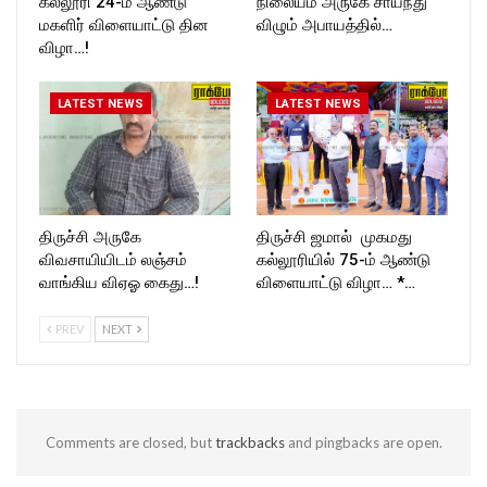
கல்லூரி 24-ம் ஆண்டு
நிலையம் அருகே சாய்ந்து
மகளிர் விளையாட்டு தின
விழும் அபாயத்தில்…
விழா…!
LATEST NEWS
LATEST NEWS
திருச்சி அருகே
திருச்சி ஜமால் முகமது
விவசாயியிடம் லஞ்சம்
கல்லூரியில் 75-ம் ஆண்டு
வாங்கிய விஏஓ கைது…!
விளையாட்டு விழா… *…
PREV
NEXT
Comments are closed, but
trackbacks
and pingbacks are open.