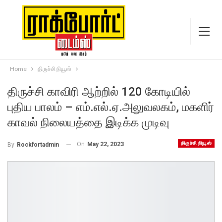
Home
திருச்சி நியூஸ்
திருச்சி காவிரி ஆற்றில் 120 கோடியில்
புதிய பாலம் – எம்.எல்.ஏ.அலுவலகம், மகளிர்
காவல் நிலையத்தை இடிக்க முடிவு
திருச்சி நியூஸ்
On
May 22, 2023
By
Rockfortadmin