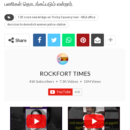
பணிகள் தொடங்கப்படும் என்றார்.
120 crore new bridge on Trichy Cauvery river - MLA office
decision to demolish women police station
Share
ROCKFORT TIMES
41K Subscribers
•
7.3K Videos
•
15M Views