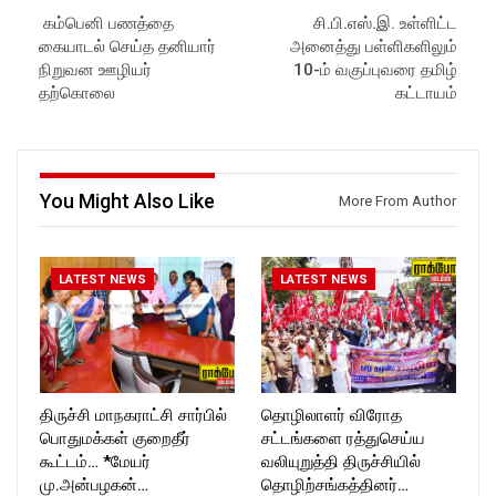
Latest Updates:
https://www.youtube.com/@r
கம்பெனி பணத்தை
சி.பி.எஸ்.இ. உள்ளிட்ட
Website:
https://rockforttimes.
ockforttimes
கையாடல் செய்த தனியார்
அனைத்து பள்ளிகளிலும்
in//
Like us on:
Subscribe:
https://www.facebook.com/R
நிறுவன ஊழியர்
10-ம் வகுப்புவரை தமிழ்
https://www.youtube.com/@r
ockforttimes
தற்கொலை
கட்டாயம்
ockforttimes
Follow us on:
Like us on:
https://www.instagram.com/ro
https://www.facebook.com/R
ckforttimes/
ockforttimes
Follow us on:
Follow us on:
https://twitter.com/ROCKFOR
You Might Also Like
More From Author
https://www.instagram.com/ro
T_TIMES
ckforttimes/
Follow us on:
https://twitter.com/ROCKFOR
LATEST NEWS
LATEST NEWS
T_TIMESC
திருச்சி மாநகராட்சி சார்பில்
தொழிலாளர் விரோத
பொதுமக்கள் குறைதீர்
சட்டங்களை ரத்துசெய்ய
கூட்டம்… *மேயர்
வலியுறுத்தி திருச்சியில்
மு.அன்பழகன்…
தொழிற்சங்கத்தினர்…