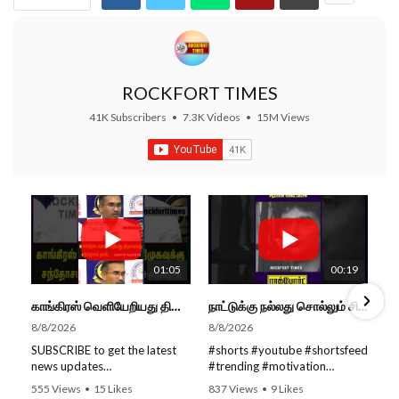
ROCKFORT TIMES
41K Subscribers
•
7.3K Videos
•
15M Views
01:05
00:19
காங்கிரஸ் வெளியேறியது திமுகவுக்கு சந்தோசம் தான்... - அமைச்சர் அருண்ராஜ்
நாட்டுக்கு நல்லது சொல்லும் சிறப்பான மேடைப்பேச்சு... #shorts #subscribe #video
8/8/2026
8/8/2026
SUBSCRIBE to get the latest
#shorts #youtube #shortsfeed
news updates
#trending #motivation
ROCKFORT TIMES for NEW
#nowtrending #subscribe
555 Views
•
15 Likes
837 Views
•
9 Likes
VIDEOS EVERY DAY and make
#speech #motivationspeech