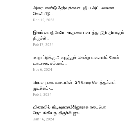
அரையாண்டு தேர்வுக்கான புதிய அட்டவணை
வெளியீடு…
Dec 10, 2023
இளம் வயதிலேயே சாதனை படைத்து நீதிபதியாகும்
திருச்சி…
Feb 17, 2024
மாநாட்டுக்கு அழைத்துச் சென்ற வகையில் வேன்
வாடகை, சம்பளம்…
Nov 6, 2024
பிரபல நகை கடையின் ₹ 34 கோடி சொத்துக்கள்
முடக்கம்-…
Feb 2, 2024
விரைவில் விடிவுகாலம்!ஜோராக நடைபெற
தொடங்கியது திருச்சி ஜு-…
Jan 16, 2024