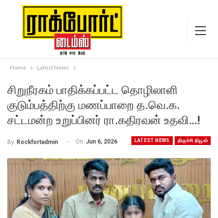
Home
Latest News
சிறுநீரகம் பாதிக்கப்பட்ட தொழிலாளி
குடும்பத்திற்கு மணப்பாறை த.வெ.க.
சட்டமன்ற உறுப்பினர் ரா.கதிரவன் உதவி…!
LATEST NEWS
திருச்சி நியூஸ்
On
Jun 6, 2026
By
Rockfortadmin