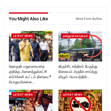
Follow us on:
ockforttimes
https://twitter.com/ROCKFOR
Follow us on:
T_TIMES
https://www.instagram.com/ro
ckforttimes/
You Might Also Like
Follow us on:
More From Author
https://twitter.com/ROCKFOR
T_TIMESC
LATEST NEWS
தமிழ்நாடு செய்திகள்
தொகுதி மறுவரையறை
திருச்சி, சத்திரம் பேருந்து
குறித்த அனைத்துக்கட்சி
நிலையம் அருகே சாய்ந்து
எம்பிக்கள் கூட்டம் நிறைவு:*
விழும் அபாயத்தில்…
பொதுமக்களை…
LATEST NEWS
LATEST NEWS