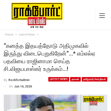
Home
Latest News
“கனத்த இதயத்தோடு அதிமுகவில்
இருந்து விடைபெறுகிறேன்”…* எம்எல்ஏ
பதவியை ராஜினாமா செய்த
சி.விஜயபாஸ்கர் உருக்கம்…!
LATEST NEWS
தகவல்
தமிழ்நாடு செய்திகள்
By
Rockfortadmin
On
Jun 16, 2026