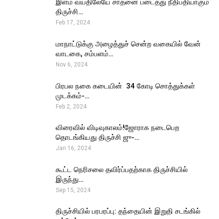
இளம் வயதிலேயே சாதனை படைத்து நீதிபதியாகும்
திருச்சி…
Feb 17, 2024
மாநாட்டுக்கு அழைத்துச் சென்ற வகையில் வேன்
வாடகை, சம்பளம்…
Nov 6, 2024
பிரபல நகை கடையின் ₹ 34 கோடி சொத்துக்கள்
முடக்கம்-…
Feb 2, 2024
விரைவில் விடிவுகாலம்!ஜோராக நடைபெற
தொடங்கியது திருச்சி ஜு-…
Jan 16, 2024
கூட்ட நெரிசலை தவிர்ப்பதற்காக திருச்சியில்
இருந்து…
Sep 15, 2024
திருச்சியில் பரபரப்பு: தந்தையின் இறுதி சடங்கில்