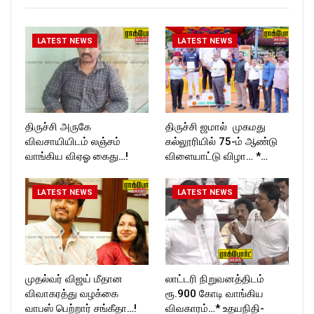
LATEST NEWS
LATEST NEWS
திருச்சி அருகே
திருச்சி ஜமால் முகமது
விவசாயியிடம் லஞ்சம்
கல்லூரியில் 75-ம் ஆண்டு
வாங்கிய விஏஓ கைது…!
விளையாட்டு விழா… *…
LATEST NEWS
LATEST NEWS
முதல்வர் விஜய் மீதான
லாட்டரி நிறுவனத்திடம்
விவாகரத்து வழக்கை
ரூ.900 கோடி வாங்கிய
வாபஸ் பெற்றார் சங்கீதா…!
விவகாரம்…* உதயநிதி-