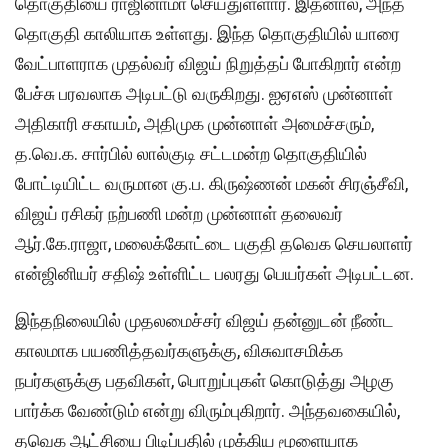
தொகுதியை ராஜினாமா செய்துள்ளார். இதனால், அந்த
தொகுதி காலியாக உள்ளது. இந்த தொகுதியில் யாரை
வேட்பாளராக முதல்வர் விஜய் நிறுத்தப் போகிறார் என்ற
பேச்சு பரவலாக அடிபட்டு வருகிறது. ஐஏஎஸ் முன்னாள்
அதிகாரி சகாயம், அதிமுக முன்னாள் அமைச்சரும்,
த.வெ.க. சார்பில் லால்குடி சட்டமன்ற தொகுதியில்
போட்டியிட்ட வருமான கு.ப. கிருஷ்ணன் மகன் சிரஞ்சீவி,
விஜய் ரசிகர் நற்பணி மன்ற முன்னாள் தலைவர்
ஆர்.கே.ராஜா, மலைக்கோட்டை பகுதி தவெக செயலாளர்
என்ஜினியர் சதிஷ் உள்ளிட்ட பலரது பெயர்கள் அடிபட்டன.
இந்தநிலையில் முதலமைச்சர் விஜய் தன்னுடன் நீண்ட
காலமாக பயணித்தவர்களுக்கு, விசுவாசமிக்க
நபர்களுக்கு பதவிகள், பொறுப்புகள் கொடுத்து அழகு
பார்க்க வேண்டும் என்று விரும்புகிறார். அந்தவகையில்,
தவெக ஆட்சியை பிடிப்பதில் முக்கிய மூளையாக