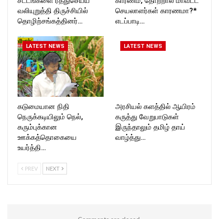
சட்டங்களை ரத்துசெய்ய
காரணம், தோற்றால் மாவட்ட
வலியுறுத்தி திருச்சியில்
செயலாளர்கள் காரணமா?*
தொழிற்சங்கத்தினர்…
எடப்பாடி…
LATEST NEWS
LATEST NEWS
கடுமையான நிதி
அரசியல் களத்தில் ஆயிரம்
நெருக்கடியிலும் நெல்,
கருத்து வேறுபாடுகள்
கரும்புக்கான
இருந்தாலும் தமிழ் தாய்
ஊக்கத்தொகையை
வாழ்த்து…
உயர்த்தி…
PREV
NEXT