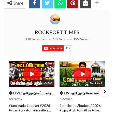
Share
ROCKFORT TIMES
41K Subscribers
•
7.3K Videos
•
15M Views
00:00
02:11:16
🔴 LIVE: தமிழ்நாடு சட்டமன்றப் பேரவை கூட்டத்தொடர் - நிதிநிலை அறிக்கை மீது விவாதம் #live #budget #video
🔴 LIVEதமிழ்நாடு வேளாண்மை நிதிநிலை அறிக்கை - 2026-27 |TN Agriculture Budget #live #budget #video #cm
8/7/2026
8/6/2026
#tamilnadu #budget #2026
#tamilnadu #budget #2026
#vijay #tvk #cm #live #like
#vijay #tvk #cm #live #like