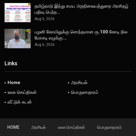
தமிழ்நாடு இந்து சமய அறநிலையத்துறை அரசிதழ்
பதிவு பெற்ற…
Aug 6, 2026
பழனி கோயிலுக்கு சொந்தமான ரூ.100 கோடி நில
மோசடி வழக்கு:…
Aug 6, 2026
Links
Home
அரசியல்
உலக செய்திகள்
பொருளாதாரம்
வீட்டுக் கடன்
HOME
அரசியல்
உலக செய்திகள்
பொருளாதாரம்