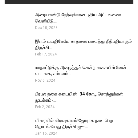
அரையாண்டு தேர்வுக்கான புதிய அட்டவணை
வெளியீடு…
Dec 10, 2023
இளம் வயதிலேயே சாதனை படைத்து நீதிபதியாகும்
திருச்சி…
Feb 17, 2024
மாநாட்டுக்கு அழைத்துச் சென்ற வகையில் வேன்
வாடகை, சம்பளம்…
Nov 6, 2024
பிரபல நகை கடையின் ₹ 34 கோடி சொத்துக்கள்
முடக்கம்-…
Feb 2, 2024
விரைவில் விடிவுகாலம்!ஜோராக நடைபெற
தொடங்கியது திருச்சி ஜு-…
Jan 16, 2024