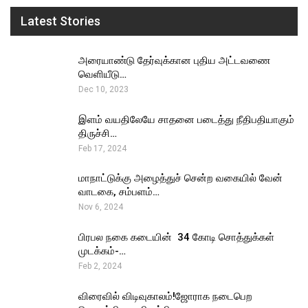
Latest Stories
அரையாண்டு தேர்வுக்கான புதிய அட்டவணை
வெளியீடு…
Dec 10, 2023
இளம் வயதிலேயே சாதனை படைத்து நீதிபதியாகும்
திருச்சி…
Feb 17, 2024
மாநாட்டுக்கு அழைத்துச் சென்ற வகையில் வேன்
வாடகை, சம்பளம்…
Nov 6, 2024
பிரபல நகை கடையின் ₹ 34 கோடி சொத்துக்கள்
முடக்கம்-…
Feb 2, 2024
விரைவில் விடிவுகாலம்!ஜோராக நடைபெற