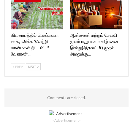
விவசாயத்தில் பெண்களை
ஆன்லைன் மற்றும் செயலி
ஊக்குவிக்க ‘வெற்றி
மூலம் மதுபானம் விற்பனை:
வான்மகள் திட்டம்’…*
இன்று(ஆகஸ்ட் 6) முதல்
வேளாண்…
அமலுக்கு…
PREV
NEXT
Comments are closed.
- Advertisement -