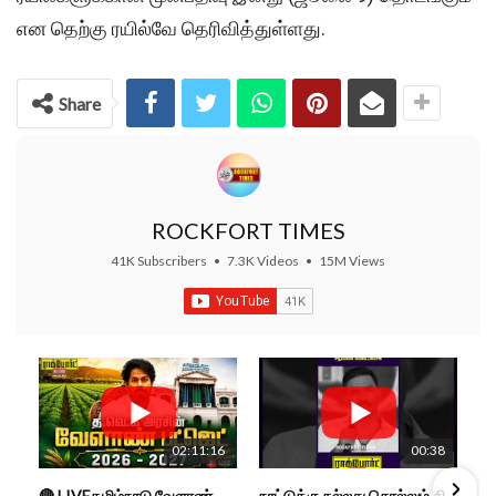
என தெற்கு ரயில்வே தெரிவித்துள்ளது.
Share
ROCKFORT TIMES
41K Subscribers
•
7.3K Videos
•
15M Views
02:11:16
00:38
🔴 LIVEதமிழ்நாடு வேளாண்மை நிதிநிலை அறிக்கை - 2026-27 |TN Agriculture Budget #live #budget #video #cm
நாட்டுக்கு நல்லது சொல்லும் சிறப்பான மேடைப்பேச்சு... #shorts #subscribe #video