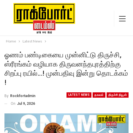
Home
Latest News
ஓணம் பண்டிகையை முன்னிட்டு திருச்சி,
ஸ்ரீரங்கம் வழியாக திருவனந்தபுரத்திற்கு
சிறப்பு ரயில்…! முன்பதிவு இன்று தொடக்கம்
!
LATEST NEWS
தகவல்
திருச்சி நியூஸ்
By
Rockfortadmin
On
Jul 9, 2026