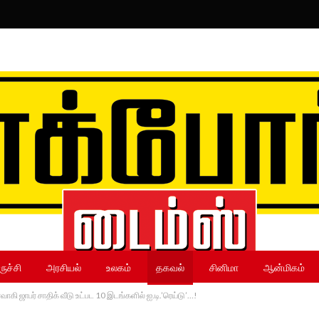
ருச்சி
அரசியல்
உலகம்
தகவல்
சினிமா
ஆன்மிகம்
ாகி ஜாபர் சாதிக் வீடு உட்பட 10 இடங்களில் ஐ.டி.’ரெய்டு’…!