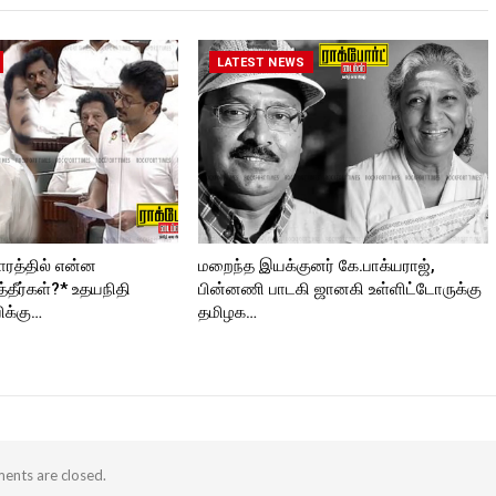
ORT
https://twitter.com/ROCKFORT
Follow us on:
_TIMES
https://www.instagram.com/roc
kforttimes/
LATEST NEWS
Follow us on:
https://twitter.com/ROCKFORT
_TIMESC
ரத்தில் என்ன
மறைந்த இயக்குனர் கே.பாக்யராஜ்,
்தீர்கள்?* உதயநிதி
பின்னணி பாடகி ஜானகி உள்ளிட்டோருக்கு
ிக்கு…
தமிழக…
nts are closed.