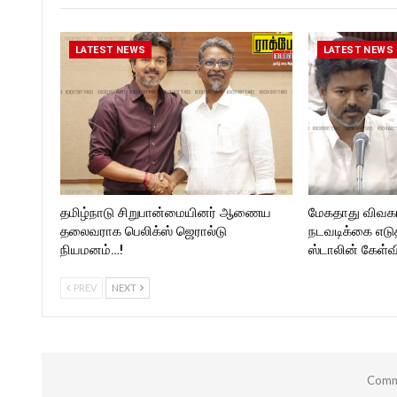
Follow us on:
https://twitter.com/ROCKF
https://www.instagram.com/roc
_TIMES
kforttimes/
LATEST NEWS
LATEST NEWS
Follow us on:
https://twitter.com/ROCKFORT
_TIMESC
தமிழ்நாடு சிறுபான்மையினர் ஆணைய
மேகதாது விவகா
தலைவராக பெலிக்ஸ் ஜெரால்டு
நடவடிக்கை எடுத
நியமனம்…!
ஸ்டாலின் கேள்வ
PREV
NEXT
Comme