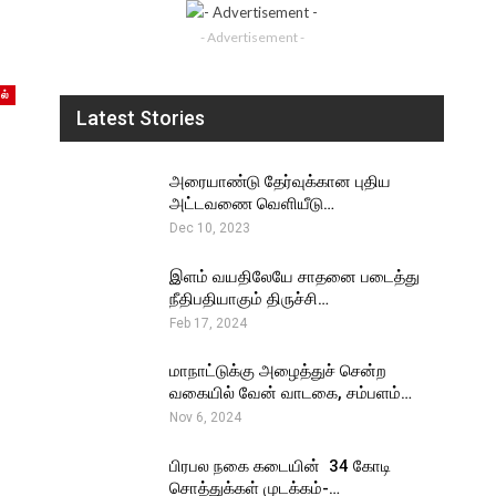
- Advertisement -
ல்
Latest Stories
அரையாண்டு தேர்வுக்கான புதிய
அட்டவணை வெளியீடு…
Dec 10, 2023
இளம் வயதிலேயே சாதனை படைத்து
நீதிபதியாகும் திருச்சி…
Feb 17, 2024
மாநாட்டுக்கு அழைத்துச் சென்ற
வகையில் வேன் வாடகை, சம்பளம்…
Nov 6, 2024
பிரபல நகை கடையின் ₹ 34 கோடி
சொத்துக்கள் முடக்கம்-…