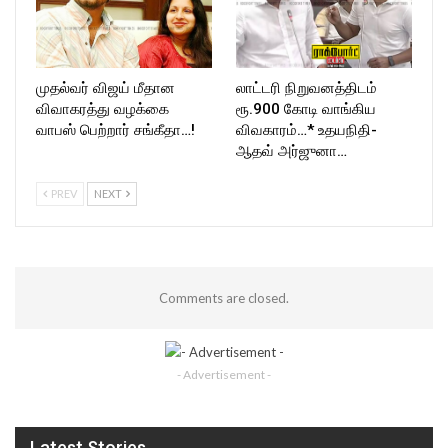
முதல்வர் விஜய் மீதான
லாட்டரி நிறுவனத்திடம்
விவாகரத்து வழக்கை
ரூ.900 கோடி வாங்கிய
வாபஸ் பெற்றார் சங்கீதா…!
விவகாரம்…* உதயநிதி-
ஆதவ் அர்ஜுனா…
PREV
NEXT
Comments are closed.
- Advertisement -
Latest Stories