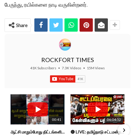
பேருந்து, ரயில்களை நாடி வருகின்றனர்.
Share
ROCKFORT TIMES
41K Subscribers
•
7.3K Videos
•
15M Views
00:41
06:04:52
ஆட்சி மாறும்போது திட்டங்களின் பெயர் மாறுவது வழக்கமான ஒன்று தான்... திருமாவளவன்
🔴 LIVE: தமிழ்நாடு சட்டமன்றப் பேரவை கூட்டத்தொடர் - நிதிநிலை அறிக்கை மீது விவாதம் #live #budget #video