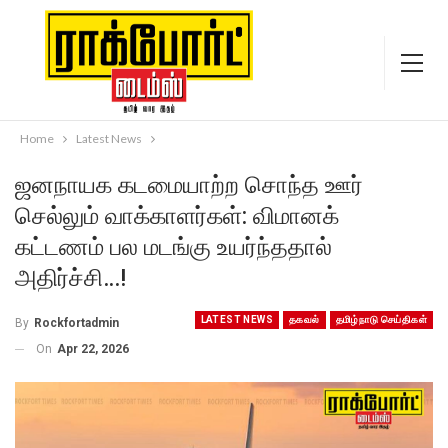
Home
Latest News
ஜனநாயக கடமையாற்ற சொந்த ஊர்
செல்லும் வாக்காளர்கள்: விமானக்
கட்டணம் பல மடங்கு உயர்ந்ததால்
அதிர்ச்சி…!
LATEST NEWS
தகவல்
தமிழ்நாடு செய்திகள்
By
Rockfortadmin
On
Apr 22, 2026