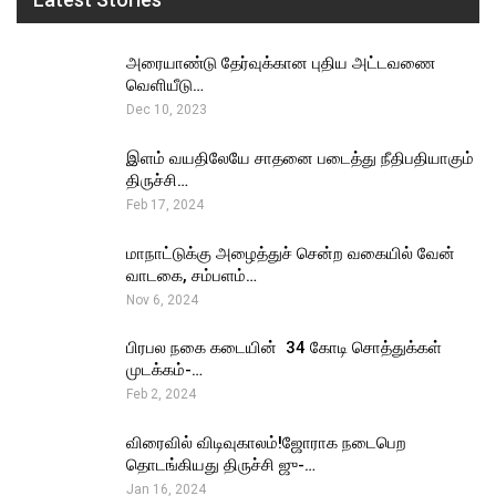
அரையாண்டு தேர்வுக்கான புதிய அட்டவணை
வெளியீடு…
Dec 10, 2023
இளம் வயதிலேயே சாதனை படைத்து நீதிபதியாகும்
திருச்சி…
Feb 17, 2024
மாநாட்டுக்கு அழைத்துச் சென்ற வகையில் வேன்
வாடகை, சம்பளம்…
Nov 6, 2024
பிரபல நகை கடையின் ₹ 34 கோடி சொத்துக்கள்
முடக்கம்-…
Feb 2, 2024
விரைவில் விடிவுகாலம்!ஜோராக நடைபெற
தொடங்கியது திருச்சி ஜு-…
Jan 16, 2024