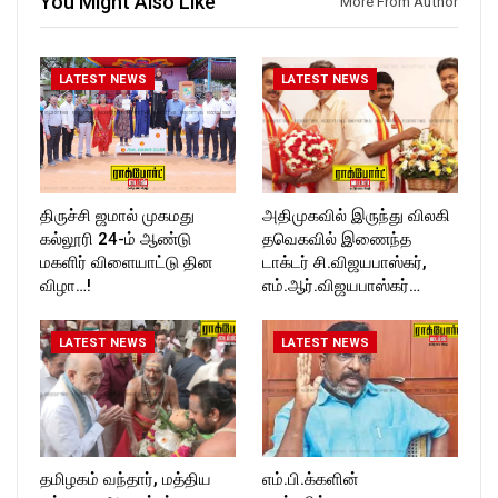
You Might Also Like
More From Author
ckforttimes/
Follow us on:
https://twitter.com/ROCKFOR
T_TIMESC
LATEST NEWS
LATEST NEWS
திருச்சி ஜமால் முகமது
அதிமுகவில் இருந்து விலகி
கல்லூரி 24-ம் ஆண்டு
தவெகவில் இணைந்த
மகளிர் விளையாட்டு தின
டாக்டர் சி.விஜயபாஸ்கர்,
விழா…!
எம்.ஆர்.விஜயபாஸ்கர்…
LATEST NEWS
LATEST NEWS
தமிழகம் வந்தார், மத்திய
எம்.பி.க்களின்