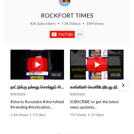
ROCKFORT TIMES
41K Subscribers
•
7.3K Videos
•
15M Views
00:33
01:05
நாட்டுக்கு நல்லது சொல்லும் சிறப்பான மேடைப்பேச்சு... #shorts #subscribe #video
காங்கிரஸ் வெளியேறியது திமுகவுக்கு சந்தோசம் தான்... - அமைச்சர் அருண்ராஜ்
8/8/2026
8/8/2026
#shorts #youtube #shortsfeed
SUBSCRIBE to get the latest
#trending #motivation
news updates
#nowtrending #subscribe
ROCKFORT TIMES for NEW
1.2K Views
•
17 Likes
757 Views
•
17 Likes
#speech #motivationspeech
VIDEOS EVERY DAY and make
•
0 Comments
•
0 Comments
#tamil #tamilspeech #viral
sure to enable Push
#viralvideo #viralshorts
Notifications so you'll never