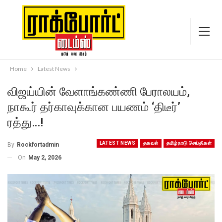
Home
Latest News
விஜய்யின் வேளாங்கண்ணி பேராலயம்,
நாகூர் தர்காவுக்கான பயணம் ‘திடீர்’
ரத்து…!
LATEST NEWS
தகவல்
தமிழ்நாடு செய்திகள்
By
Rockfortadmin
On
May 2, 2026