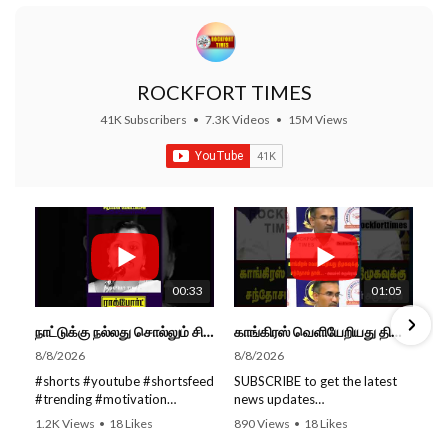
ROCKFORT TIMES
41K Subscribers
•
7.3K Videos
•
15M Views
00:33
01:05
நாட்டுக்கு நல்லது சொல்லும் சிறப்பான மேடைப்பேச்சு... #shorts #subscribe #video
காங்கிரஸ் வெளியேறியது திமுகவுக்கு சந்தோசம் தான்... - அமைச்சர் அருண்ராஜ்
8/8/2026
8/8/2026
#shorts #youtube #shortsfeed
SUBSCRIBE to get the latest
#trending #motivation
news updates
#nowtrending #subscribe
ROCKFORT TIMES for NEW
1.2K Views
•
18 Likes
890 Views
•
18 Likes
#speech #motivationspeech
VIDEOS EVERY DAY and make
•
0 Comments
•
0 Comments