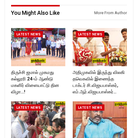
Follow us on:
https://twitter.com/ROCKFOR
https://www.instagram.com/ro
T_TIMES
You Might Also Like
More From Author
ckforttimes/
Follow us on:
https://twitter.com/ROCKFOR
T_TIMESC
LATEST NEWS
LATEST NEWS
திருச்சி ஜமால் முகமது
அதிமுகவில் இருந்து விலகி
கல்லூரி 24-ம் ஆண்டு
தவெகவில் இணைந்த
மகளிர் விளையாட்டு தின
டாக்டர் சி.விஜயபாஸ்கர்,
விழா…!
எம்.ஆர்.விஜயபாஸ்கர்…
LATEST NEWS
LATEST NEWS