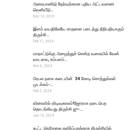
அரையாண்டு தேர்வுக்கான புதிய அட்டவணை
வெளியீடு…
Dec 10, 2023
இளம் வயதிலேயே சாதனை படைத்து நீதிபதியாகும்
திருச்சி…
Feb 17, 2024
மாநாட்டுக்கு அழைத்துச் சென்ற வகையில் வேன்
வாடகை, சம்பளம்…
Nov 6, 2024
பிரபல நகை கடையின் ₹ 34 கோடி சொத்துக்கள்
முடக்கம்-…
Feb 2, 2024
விரைவில் விடிவுகாலம்!ஜோராக நடைபெற
தொடங்கியது திருச்சி ஜு-…
Jan 16, 2024
கூட்ட நெரிசலை தவிர்ப்பதற்காக திருச்சியில்