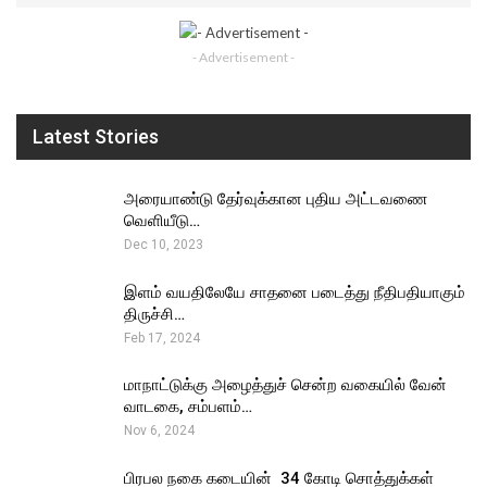
- Advertisement -
Latest Stories
அரையாண்டு தேர்வுக்கான புதிய அட்டவணை
வெளியீடு…
Dec 10, 2023
இளம் வயதிலேயே சாதனை படைத்து நீதிபதியாகும்
திருச்சி…
Feb 17, 2024
மாநாட்டுக்கு அழைத்துச் சென்ற வகையில் வேன்
வாடகை, சம்பளம்…
Nov 6, 2024
பிரபல நகை கடையின் ₹ 34 கோடி சொத்துக்கள்