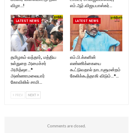
விழா…!
எம்.ஆர்.விஜயபாஸ்கர்…
LATEST NEWS
LATEST NEWS
தமிழகம் வந்தார், மத்திய
எம்.பி.க்களின்
உள்துறை அமைச்சர்
எண்ணிக்கையை
அமித்ஷா…*
கூட்டுவதால் நாடாளுமன்றம்
அண்ணாமலையார்
கேலிக்கூத்தாகி விடும்…*…
கோவிலில் சாமி…
PREV
NEXT
Comments are closed.