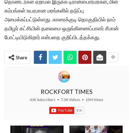
தொண்டர்கள் ஏறாமல் இருக்க டிரான்ஸ்பார்மர்கள், மின்
கம்பங்கள் உயரமான மரங்களில் தடுப்பு
அமைக்கப்பட்டுள்ளது. காரைக்குடி தொகுதியில் நாம்
தமிழர் கட்சியின் தலைமை ஒருங்கிணைப்பாளர் சீமான்
போட்டியிடுகிறார் என்பதை குறிப்பிடத்தக்கது.
Share
ROCKFORT TIMES
41K Subscribers
•
7.3K Videos
•
15M Views