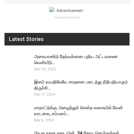
- Advertisement -
Latest Stories
அரையாண்டு தேர்வுக்கான புதிய அட்டவணை
வெளியீடு…
Dec 10, 2023
இளம் வயதிலேயே சாதனை படைத்து நீதிபதியாகும்
திருச்சி…
Feb 17, 2024
மாநாட்டுக்கு அழைத்துச் சென்ற வகையில் வேன்
வாடகை, சம்பளம்…
Nov 6, 2024
பிரபல நகை கடையின் ₹ 34 கோடி சொத்துக்கள்