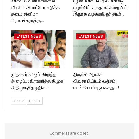
கோவில் வளாகங்களில்
பழனி கோயில் நில மோசடி
வீடியோ, போட்டோ எடுக்க
வழக்கில் கைதாகி சிறையில்
தடை: சினிமா
இருந்த வழக்கறிஞர் திடீர்…
பிரபலங்களுக்கு…
LATEST NEWS
LATEST NEWS
முதல்வர் விஜய் விடுத்த
திருச்சி அருகே
அழைப்பு: நிராகரித்த திமுக,
விவசாயியிடம் லஞ்சம்
அதிமுக,தேமுதிக…!
வாங்கிய விஏஓ கைது…!
PREV
NEXT
Comments are closed.